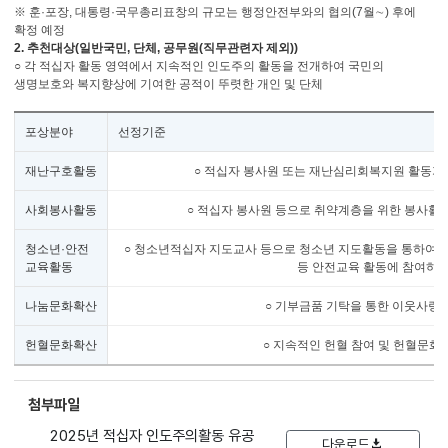
※ 훈·포장, 대통령·국무총리표창의 규모는 행정안전부와의 협의(7월∼) 후에
확정 예정
2. 추천대상(일반국민, 단체, 공무원(직무관련자 제외))
○ 각 적십자 활동 영역에서 지속적인 인도주의 활동을 전개하여 국민의
생명보호와 복지향상에 기여한 공적이 뚜렷한 개인 및 단체
포상분야
선정기준
재난구호활동
○ 적십자 봉사원 또는 재난심리회복지원 활동가로
사회봉사활동
○ 적십자 봉사원 등으로 취약계층을 위한 봉사활동
청소년·안전
○ 청소년적십자 지도교사 등으로 청소년 지도활동을 통하여 미
교육활동
등 안전교육 활동에 참여하여
나눔문화확산
○ 기부금품 기탁을 통한 이웃사랑을
헌혈문화확산
○ 지속적인 헌혈 참여 및 헌혈문화
첨부파일
2025년 적십자 인도주의활동 유공
다운로드