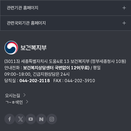
열기
관련기관 홈페이지
목록
열기
관련국외기관 홈페이지
목록
열기
(30113) 세종특별자치시 도움4로 13 보건복지부 (정부세종청사 10동)
안내전화 :
보건복지상담센터 국번없이 129(무료)
/ 평일
09:00~18:00, 긴급지원상담은 24시
당직실 :
044-202-2118
FAX : 044-202-3910
오시는길
ㄱ~ㅎ색인
페이스북
x
유튜브
네이버블로그
인스타그램