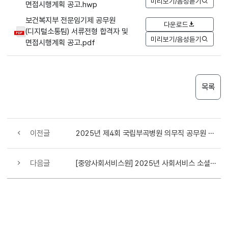
미리보기/음성듣기
면접시행계획 공고.hwp
보건복지부 전문임기제 공무원
다운로드
(디지털소통팀) 서류전형 합격자 및
미리보기/음성듣기
면접시행계획 공고.pdf
목록
이전글
2025년 제4회 국립부곡병원 의무직 공무원 경력경쟁채용시험 3차 재공고
다음글
[중앙사회서비스원] 2025년 사회서비스 소셜업 공모전 참여기관 모집 공고