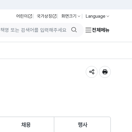
어린이
국가상징
화면크기
Language
검색버튼
전체메뉴
공유하기
인쇄
채용
행사