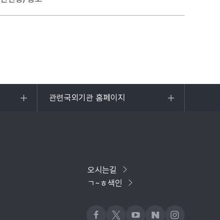
관련국외기관 홈페이지
목록
열기
오시는길
ㄱ~ㅎ색인
페이스북
x
유튜브
네이버블로그
인스타그램