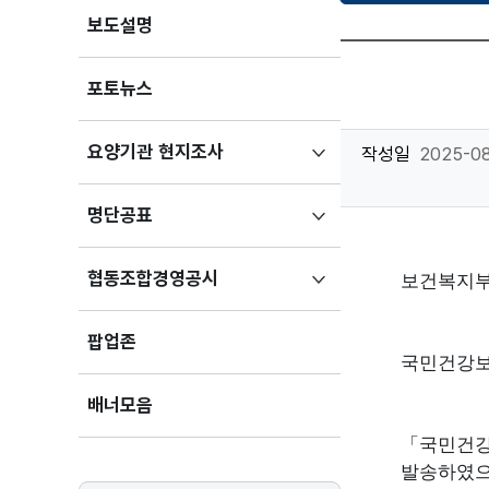
보도설명
포토뉴스
하위메뉴
요양기관 현지조사
작성일
2025-08
펼치기
하위메뉴
명단공표
펼치기
하위메뉴
협동조합경영공시
보건복지부
펼치기
팝업존
국민건강보
배너모음
「
국민건
발송하였