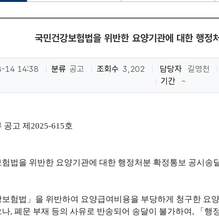
국민건강보험법을 위반한 요양기관에 대한 행정
-14 14:38
분류
공고
조회수
3,202
담당자
길영천
기간
~
 공고 제
2025-615
호
험법을 위반한 요양기관에 대한 행정처분 확정통보 공시송
강보험법
」
을 위반하여 요양급여비용을 부당하게 청구한 요
으나
,
폐문 부재 등의 사유로 반송되어 송달이 불가하여
,
「
행