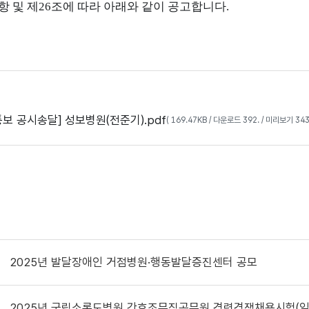
항 및 제
26
조에 따라 아래와 같이 공고합니다
.
보 공시송달] 성보병원(전준기).pdf
( 169.47KB / 다운로드 392. / 미리보기 343.
2025년 발달장애인 거점병원·행동발달증진센터 공모
2025년 국립소록도병원 간호조무직공무원 경력경쟁채용시험(일