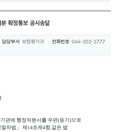
처분 확정통보 공시송달
담당부서
보험평가과
전화번호
044-202-2777
달
양기관에 행정처분서를 우편
(
등기
)
으로
정절차법
」
제
14
조제
4
항
,
같은 법