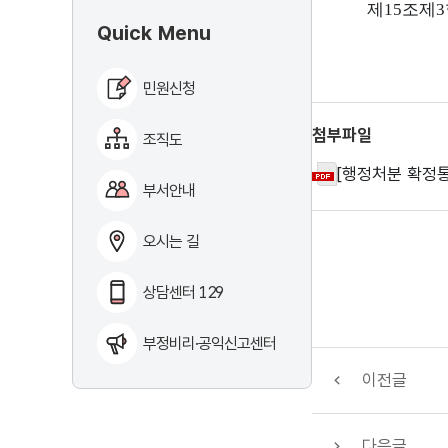
제
15
조제
3
Quick Menu
민원신청
첨부파일
조직도
[행정처분 확정통
부서안내
오시는 길
상담센터 129
부정비리·공익신고센터
이전글
다음글