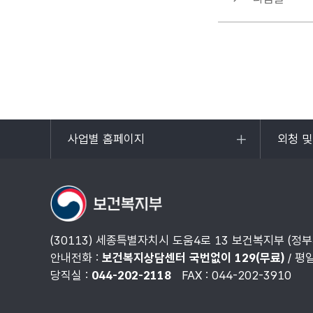
사업별 홈페이지
외청 
목록
목록
열기
열기
(30113) 세종특별자치시 도움4로 13 보건복지부 (정
안내전화 :
보건복지상담센터 국번없이 129(무료)
/ 평
당직실 :
044-202-2118
FAX : 044-202-3910