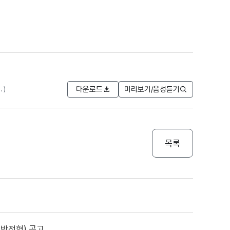
다운로드
미리보기/음성듣기
 )
목록
반전형) 공고