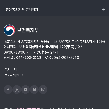
열기
관련국외기관 홈페이지
목록
열기
(30113) 세종특별자치시 도움4로 13 보건복지부 (정부세종청사 10동)
안내전화 :
보건복지상담센터 국번없이 129(무료)
/ 평일
09:00~18:00, 긴급지원상담은 24시
당직실 :
044-202-2118
FAX : 044-202-3910
오시는길
ㄱ~ㅎ색인
페이스북
x
유튜브
네이버블로그
인스타그램