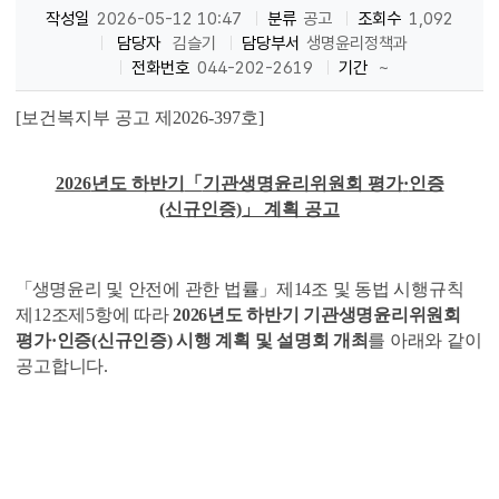
작성일
2026-05-12 10:47
분류
공고
조회수
1,092
담당자
김슬기
담당부서
생명윤리정책과
전화번호
044-202-2619
기간
~
[
보건복지부 공고 제
2026-397
호
]
2026
년도 하반기
「
기관생명윤리위원회 평가
·
인증
(신규인증)
」
계획 공고
「
생
명윤리 및 안전에 관한 법률
」
제
14
조 및 동법 시행규칙
제
12
조제
5
항에 따
라
2026
년도 하반기 기관생명윤리위원회
평가
·
인증(신규인증)
시행 계획 및 설명회 개최
를 아래와 같이
공고합니다
.