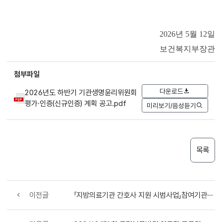
2026
년
5
월
12
일
보건복지부장관
첨부파일
다운로드
2026년도 하반기 기관생명윤리위원회
평가·인증(신규인증) 계획 공고.pdf
미리보기/음성듣기
목록
이전글
「지방의료기관 간호사 지원 시범사업」참여기관 공모