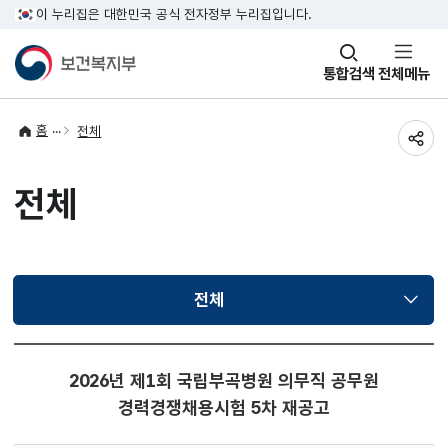
이 누리집은 대한민국 공식 전자정부 누리집입니다.
창
통합검색
전체메뉴
열기
홈
전체
공유
전체
전체
선택됨
2026년 제1회 국립부곡병원 의무직 공무원
경력경쟁채용시험 5차 재공고