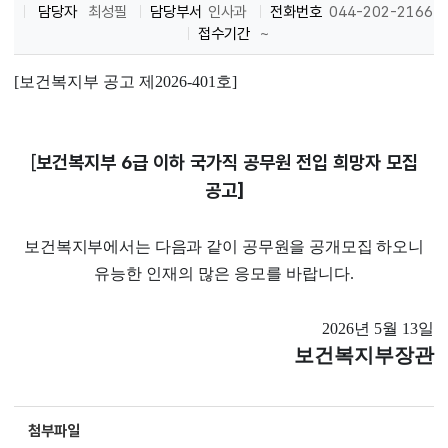
담당자
최성필
담당부서
인사과
전화번호
044-202-2166
접수기간
~
[
보건복지부 공고 제
2026-401
호
]
[
보건복지부 6급 이하 국가직 공무원 전입 희망자 모집
공고]
보건복지부
에서는 다음과 같이 공무원을 공개모집 하오니
유능한
인재의 많은 응모를 바랍니다
.
2026
년
5
월
13
일
보건복지부장관
첨부파일