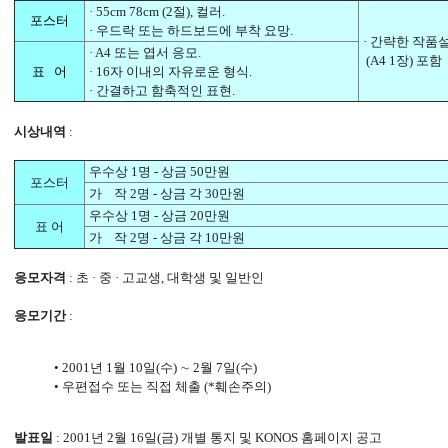
· 55cm 78cm (2절), 컬러.
포스터
· 우드락 또는 하드보드에 부착 요망.
· 간략한 작품
· A4 또는 엽서 응모.
(A4 1장) 포함
표 어
· 16자 이내의 자유로운 형식.
· 간결하고 함축적인 표현.
시상내역
:
우수상 1명 - 상금 50만원
포스터
가 작 2명 - 상금 각 30만원
우수상 1명 - 상금 20만원
표 어
가 작 2명 - 상금 각 10만원
응모자격
: 초 · 중 · 고교생, 대학생 및 일반인
응모기간
:
• 2001년 1월 10일(수) ∼ 2월 7일(수)
• 우편접수 또는 직접 체출 (*훼손주의)
발표일
: 2001년 2월 16일(금) 개별 통지 및 KONOS 홈페이지 공고