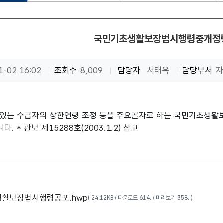
국민기초생활보장법시행령중개정
1-02 16:02
조회수
8,009
담당자
서태옥
담당부서
자
있는 수급자의 상한연령 조정 등을 주요골자로 하는 국민기초생활보
. * 관보 제15288호(2003.1.2) 참고
생활보장법시행령공포.hwp
( 24.12KB / 다운로드 614. / 미리보기 358. )