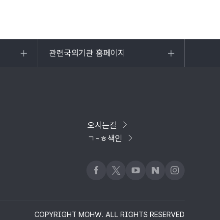
관련국외기관 홈페이지
목록
열기
오시는길
ㄱ~ㅎ색인
페이스북
x
유튜브
네이버블로그
인스타그램
COPYRIGHT MOHW. ALL RIGHTS RESERVED