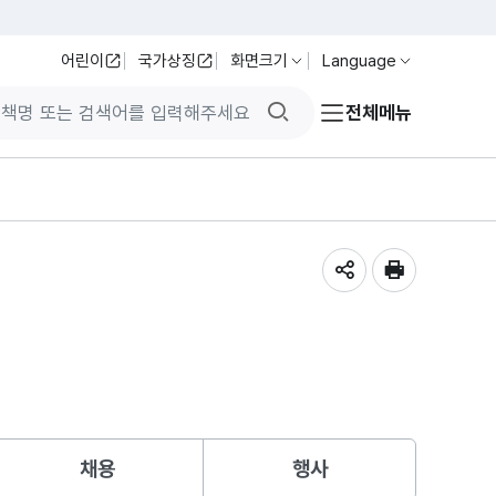
어린이
국가상징
화면크기
Language
검색버튼
전체메뉴
공유하기
인쇄
채용
행사