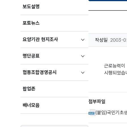
보도설명
포토뉴스
하위메뉴
요양기관 현지조사
작성일
2003-0
펼치기
하위메뉴
명단공표
펼치기
근로능력이 
하위메뉴
협동조합경영공시
시행되었습니다
펼치기
팝업존
첨부파일
배너모음
(붙임)국민기초