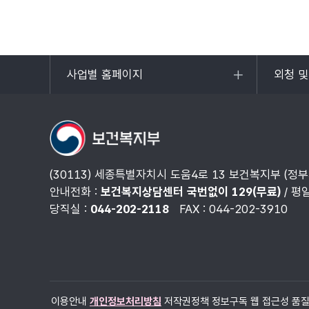
사업별 홈페이지
외청 
목록
목록
열기
열기
(30113) 세종특별자치시 도움4로 13 보건복지부 (정
안내전화 :
보건복지상담센터 국번없이 129(무료)
/ 평
당직실 :
044-202-2118
FAX : 044-202-3910
이용안내
개인정보처리방침
저작권정책
정보구독
웹 접근성 품