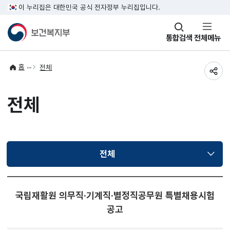
이 누리집은 대한민국 공식 전자정부 누리집입니다.
창
통합검색
전체메뉴
열기
홈
전체
공유
전체
전체
선택됨
국립재활원 의무직·기계직·별정직공무원 특별채용시험
공고