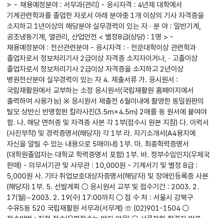
> - 채용예정분야 : 서무과(관리) - 응시자격 : 4년제 대학에서
기계관련학과를 졸업한 자로서 아래 분야중 1개 이상의 기사 자격증을
소지하고 1년이상의 해당분야 실무경력이 있는 자 · 분 야 : 일반기계,
공조냉동기계, 열관리, 산업안전 < 별정8급(상당) : 1명 > -
채용예정분야 : 전산관련분야 - 응시자격 : · 전문대학이상 관련학과
졸업자로서 정보처리기사 2급이상 자격증 소지자이거나, · 고졸이상
졸업자로서 정보처리기사 2급이상 자격증을 소지하고 2년이상
병원전산분야 실무경력이 있는 자 4. 제출서류 가. 응시원서 :
국립재활원에서 교부하는 소정 응시원서(국립재활원 홈페이지에서
출력하여 사용가능) ※ 응시원서 제출전 6월이내에 촬영한 동일원판의
탈모 상반신 반명함판 칼라사진(3.5m×4.5m) 2매를 동 원서에 붙여야
함. 나. 해당 면허증 및 자격증 사본 각 1부(접수시 원본 지참) 다. 이력서
(사진부착) 및 경력증명서(해당자) 각 1부 라. 자기소개서(A4용지에
자신을 알릴 수 있는 내용으로 5매이내) 1부. 마. 최종학력증명서
(대학원졸업자는 대학교 학력증명서 포함) 1부. 바. 정부수입인지(우체국
판매) - 의무서기관 및 사무관 : 10,000원 - 기계서기 및 별정 8급 :
5,000원 사. 기타 취업보호대상자증명서(해당자) 및 장애인등록증 사본
(해당자) 1부. 5. 선발계획 ○ 응시원서 교부 및 접수기간 : 2003. 2.
17(월)∼2003. 2. 19(수) 17:00까지 ○ 접 수 처 : 서울시 강북구
수유5동 520 국립재활원 서무과(서무계) ☏ (02)901-1504 ○