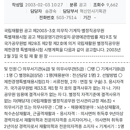
작성일
2003-02-03 10:27
분류
공고
조회수
9,662
담당자
송경숙
담당부서
혁신인사기획관
전화번호
503-7514
기간
~
국립재활원 공고 제2003-3호 의무직·기계직·별정직공무원
특별채용시험 공고 책임운영기관의설치·운영에관한법률 제19조 및
국가공무원법 제28조 제2항 제2호에 의거 국립재활원 별정직공무원
제한경쟁 특별채용시험 시행계획을 다음과 같이 공고합니다. 2003년
2월 3일 국 립 재 활 원 장 -------------------------------------
-------------------------------------------
및 인원 ○ 의무서기관(4급) 및 의무사무관(5급) : ○명 ○ 기계서기(8급)
: 1명 ○ 별정8급(상당) : 1명(채용분야 : 전산담당 1명) 2. 선발방법 ○
제한경쟁특별채용시험(1차 : 서류전형, 2차 : 면접 및 구술) 3. 응시자격
가. 국가공무원법 제33조 제1항 각 호의 결격사유가 없는 자 나. 기타
공무원 임용에 결격사유가 없는 자 다. 별정직 자격기준에 결격사유가
없는 자(해당자) (국립재활원 별정직공무원 인사관리규정 제6조) <
의무서기관 또는 의무사무관 : ○명 > - 채용예정분야 : 뇌손상재활과,
척수손상재활과, 근골격재활과 - 응시자격 : · 의사면허 취득후 9년이상
경력자로서 재활의학과 전문의자격증 소지자이거나, · 의사면허 취득후
2년이상 경력자로서 재활의학과 전문의자격증 소지자 < 기계서기 : 1명