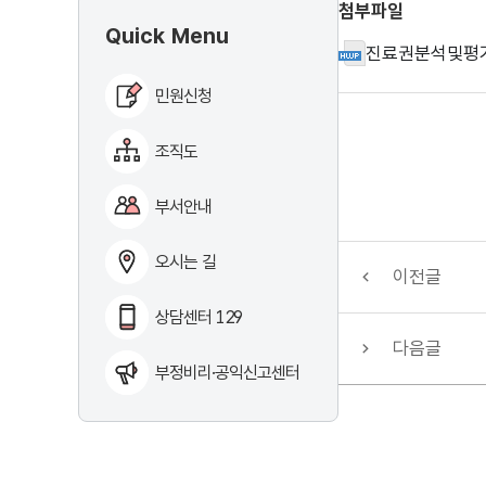
첨부파일
Quick Menu
진료권분석및평가
민원신청
조직도
부서안내
오시는 길
이전글
상담센터 129
다음글
부정비리·공익신고센터