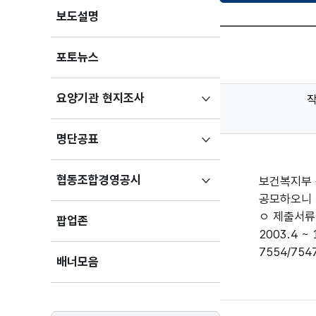
보도설명
포토뉴스
하위메뉴
요양기관 현지조사
펼치기
하위메뉴
명단공표
펼치기
하위메뉴
협동조합경영공시
보건복지부 
펼치기
공모하오니 
ㅇ 제출서류
팝업존
2003.4 ~
7554/7
배너모음