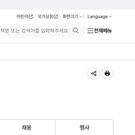
어린이
국가상징
화면크기
Language
검색버튼
전체메뉴
공유하기
인쇄
채용
행사