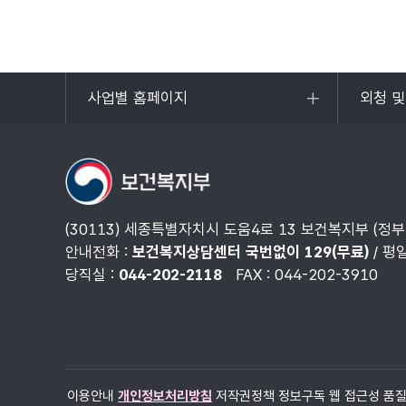
사업별 홈페이지
외청 
목록
목록
열기
열기
(30113) 세종특별자치시 도움4로 13 보건복지부 (정
안내전화 :
보건복지상담센터 국번없이 129(무료)
/ 평
당직실 :
044-202-2118
FAX : 044-202-3910
이용안내
개인정보처리방침
저작권정책
정보구독
웹 접근성 품