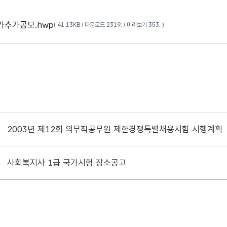
추가공모.hwp
( 41.13KB / 다운로드 2319. / 미리보기 353. )
2003년 제12회 의무직공무원 제한경쟁특별채용시험 시행계획
사회복지사 1급 국가시험 장소공고