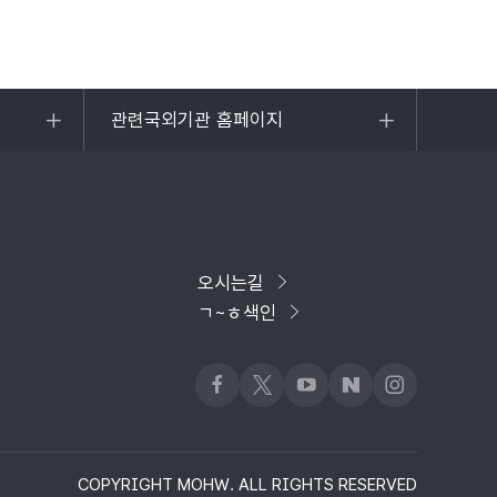
관련국외기관 홈페이지
목록
열기
오시는길
ㄱ~ㅎ색인
페이스북
x
유튜브
네이버블로그
인스타그램
COPYRIGHT MOHW. ALL RIGHTS RESERVED