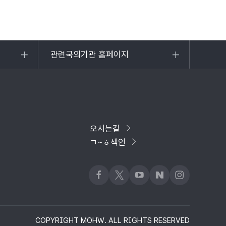
관련국외기관 홈페이지
목록
열기
오시는길
ㄱ~ㅎ색인
페이스북
x
유튜브
네이버블로그
인스타그램
COPYRIGHT MOHW. ALL RIGHTS RESERVED