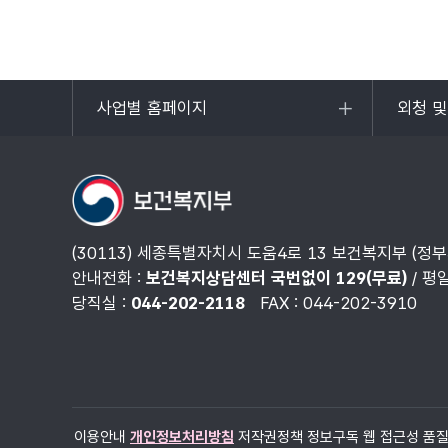
사업별 홈페이지
외청 
목록
목록
열기
열기
(30113) 세종특별자치시 도움4로 13 보건복지부 (정
안내전화 :
보건복지상담센터 국번없이 129(무료)
/ 평
당직실 :
044-202-2118
FAX : 044-202-3910
이용안내
개인정보처리방침
저작권정책
정보구독
웹 접근성 품