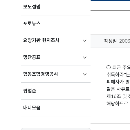
보도설명
포토뉴스
하위메뉴
요양기관 현지조사
작성일
2003
펼치기
하위메뉴
명단공표
펼치기
○ 최근 주
하위메뉴
협동조합경영공시
취득하라”는
펼치기
피해자가 발
같은 사유로
팝업존
제16조 및
해당하므로 
배너모음