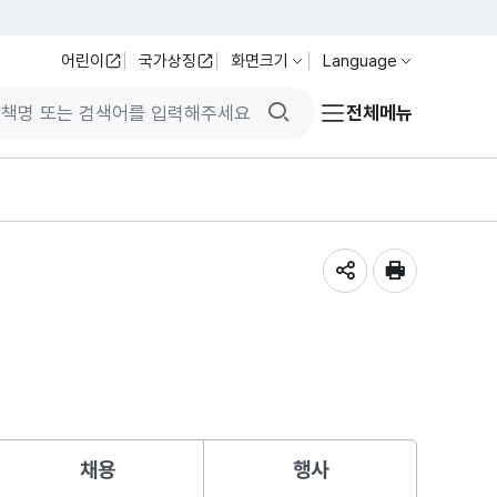
어린이
국가상징
화면크기
Language
검색버튼
전체메뉴
공유하기
인쇄
채용
행사