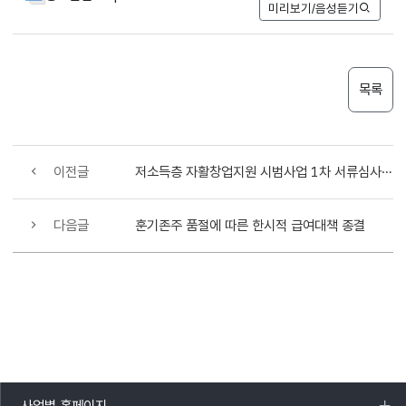
미리보기/음성듣기
목록
이전글
저소득층 자활창업지원 시범사업 1차 서류심사 합격자 발표
다음글
훈기존주 품절에 따른 한시적 급여대책 종결
사업별 홈페이지