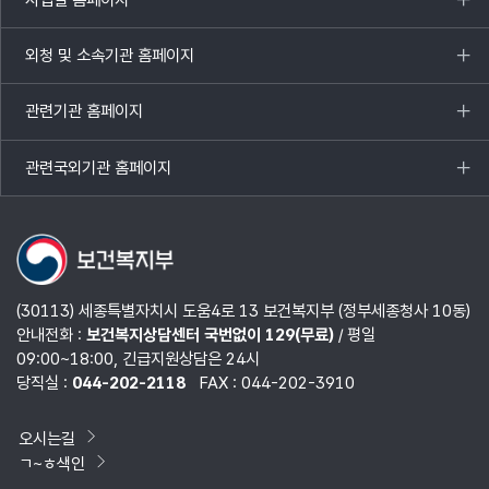
목록
열기
외청 및 소속기관 홈페이지
목록
열기
관련기관 홈페이지
목록
열기
관련국외기관 홈페이지
목록
열기
(30113) 세종특별자치시 도움4로 13 보건복지부 (정부세종청사 10동)
안내전화 :
보건복지상담센터 국번없이 129(무료)
/ 평일
09:00~18:00, 긴급지원상담은 24시
당직실 :
044-202-2118
FAX : 044-202-3910
오시는길
ㄱ~ㅎ색인