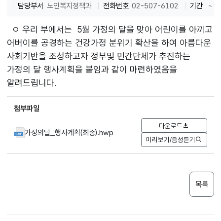
담당부서
노인복지정책과
전화번호
02-507-6102
기간
~
ㅇ 우리 부에서는 5월 가정의 달을 맞아 어린이를 아끼고
어버이를 공경하는 건강가정 분위기 확산을 하여 아름다운
사회기반을 조성하고자 정부및 민간단체가 추진하는
가정의 달 행사계획을 붙임과 같이 마련하였음을
알려드립니다.
첨부파일
다운로드
가정의달_행사계획(최종).hwp
미리보기/음성듣기
목록