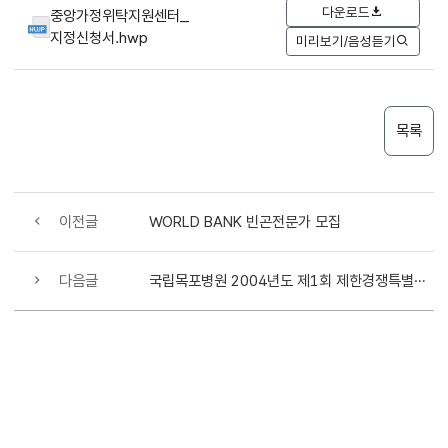
다운로드
중앙가정위탁지원센터_
지정신청서.hwp
미리보기/음성듣기
목록
이전글
WORLD BANK 빈곤전문가 모집
다음글
국립목포병원 2004년도 제1회 제한경쟁특별채용시험 시행 공고