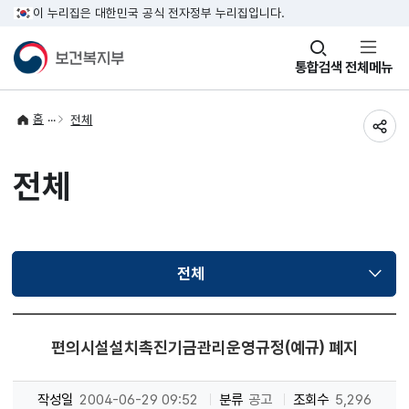
이 누리집은 대한민국 공식 전자정부 누리집입니다.
창
통합검색
전체메뉴
열기
홈
전체
공유
전체
전체
선택됨
편의시설설치촉진기금관리운영규정(예규) 폐지
작성일
2004-06-29 09:52
분류
공고
조회수
5,296