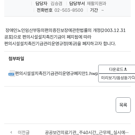
담당자
김승겸
담당부서
재활지원과
전화번호
02-503-8500
기간
~
장애인노인임산부등의편의증진보장에관한법률의 개정(2003.12.31
공포)으로 편의시설설치촉진기금이 폐지됨에 따라
편의시설설치촉진기금관리운영규정(예규)을 폐지하고자 합니다.
첨부파일
다운로드
편의시설설치촉진기금관리운영규폐지안1.hwp
미리보기/음성듣기
목록
이전글
공공보건의료기관_주40시간_근무제_실시에_따른_토요정상진료체계_유지_통보