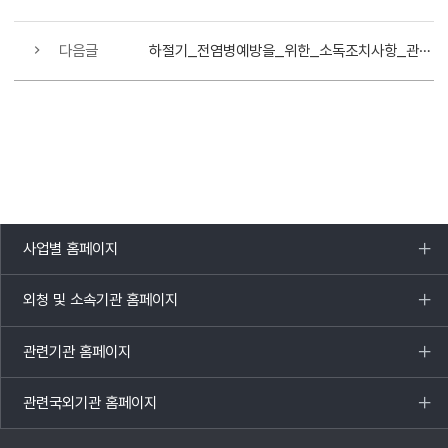
다음글
하절기_전염병예방을_위한_소독조치사항_관리감독_철저
사업별 홈페이지
목록
열기
외청 및 소속기관 홈페이지
목록
열기
관련기관 홈페이지
목록
열기
관련국외기관 홈페이지
목록
열기