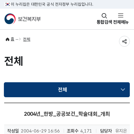
이 누리집은 대한민국 공식 전자정부 누리집입니다.
창
통합검색
전체메뉴
열기
홈
전체
공유
전체
전체
선택됨
2004년_한방_공공보건_학술대회_개최
작성일
2004-06-29 16:56
조회수
4,171
담당자
유지은