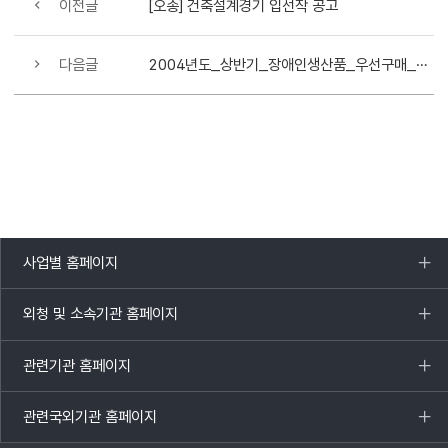
이전글
[오송] 건축설계경기 입선작 공고
다음글
2004년도_상반기_장애인생산품_우선구매_실적_제출_요청
사업별 홈페이지
목록
열기
외청 및 소속기관 홈페이지
목록
열기
관련기관 홈페이지
목록
열기
관련국외기관 홈페이지
목록