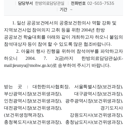
담당부서
한방의료담당관실
전화번호
02-503-7535
기간
~
1. 일선 공공보건에서의 공중보건한의사 역할 강화 및
지역보건사업 참여의지 고취 등을 위한 2004년 한방
공공보건 학술대회를 아래와 같이 개최하고자 하오니 붙임의
참석대상자 등이 참여 할 수 있도록 많은 협조바랍니다.
2. 아울러 행사 진행을 위하여 참석여부를 파악하고자
하오니 2004. 7. 2(금)까지 한방의료담당관실(E-
mail:jieunyu@mohw.go.kr)로 송부하여 주시기 바랍니다.
받는 곳 : 대한한의사협회장, 서울특별시장(보건과장),
부산광역시장(보건위생과장), 대구광역시장(보건과장),
인천광역시장(보건위생과장), 광주광역시장(보건위생과장),
대전광역시장(보건위생과장), 경기도지사
(보건위생정책과장), 강원도지사(보건위생과장),
충청북도지사(보건위생과장), 충청남도지사(보건위생과장),