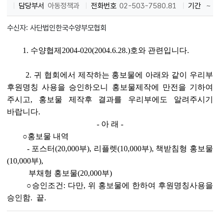
담당부서
아동정책과
전화번호
02-503-7580.81
기간
~
수신자: 사단법인한국수양부모협회
1. 수양협제2004-020(2004.6.28.)호와 관련입니다.
2. 귀 협회에서 제작하는 홍보물에 아래와 같이 우리부
후원명칭 사용을 승인하오니 홍보물제작에 만전을 기하여
주시고, 홍보물 제작후 결과를 우리부에도 알려주시기
바랍니다.
- 아 래 -
○홍보물 내역
- 포스터(20,000부), 리플렛(10,000부), 책받침형 홍보물
(10,000부),
부채형 홍보물(20,000부)
○승인조건: 다만, 위 홍보물에 한하여 후원명칭사용을
승인함. 끝.