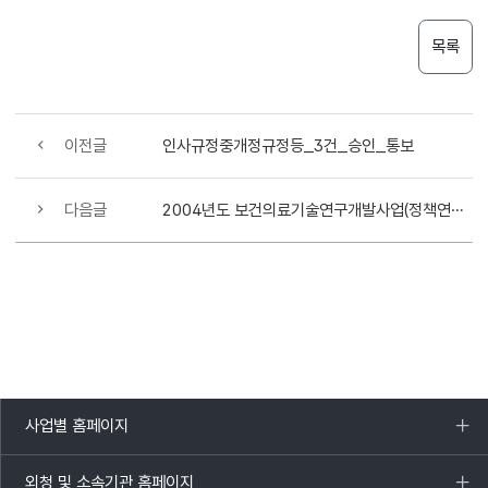
목록
이전글
인사규정중개정규정등_3건_승인_통보
다음글
2004년도 보건의료기술연구개발사업(정책연구) 공고
사업별 홈페이지
목록
열기
외청 및 소속기관 홈페이지