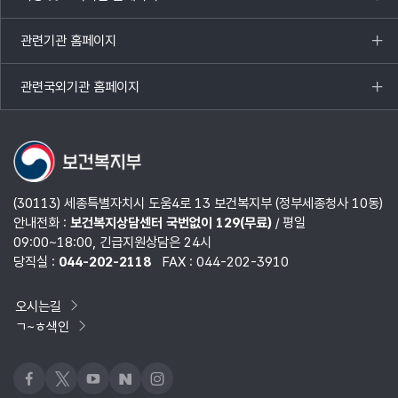
목록
열기
관련기관 홈페이지
목록
열기
관련국외기관 홈페이지
목록
열기
(30113) 세종특별자치시 도움4로 13 보건복지부 (정부세종청사 10동)
안내전화 :
보건복지상담센터 국번없이 129(무료)
/ 평일
09:00~18:00, 긴급지원상담은 24시
당직실 :
044-202-2118
FAX : 044-202-3910
오시는길
ㄱ~ㅎ색인
페이스북
x
유튜브
네이버블로그
인스타그램