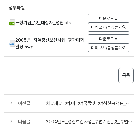
첨부파일
다운로드
표창기관_및_대상자_명단.xls
미리보기/음성듣기
다운로드
2005년_지역정신보건사업_평가대회_
일정.hwp
미리보기/음성듣기
목록
이전글
치료재료급여.비급여목록및급여상한금액표_정정내용_통보
다음글
2004년도_정신보건사업_수범기관_및_수범자_장관표창_협조의뢰