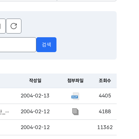
초기화
달력
열기
검색
작성일
첨부파일
조회수
2004-02-13
4405
2004-02-12
4188
APEC_2004년_제1차_고위관리회의_및_관련회의_대표단_추천
2004-02-12
11362