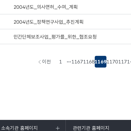
2004년도_의사면허_수여_계획
2004년도_정책연구사업_추진계획
민간단체보조사업_평가를_위한_협조요청
이전
1
1167
1168
1169
1170
1171
페이지로
이동
및 소속기관 홈페이지
관련기관 홈페이지