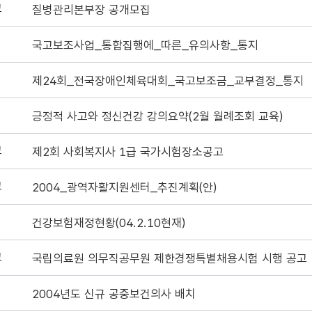
고
질병관리본부장 공개모집
국고보조사업_통합집행에_따른_유의사항_통지
제24회_전국장애인체육대회_국고보조금_교부결정_통지
긍정적 사고와 정신건강 강의요약(2월 월례조회 교육)
고
제2회 사회복지사 1급 국가시험장소공고
고
2004_광역자활지원센터_추진계획(안)
건강보험재정현황(04.2.10현재)
고
국립의료원 의무직공무원 제한경쟁특별채용시험 시행 공고
2004년도 신규 공중보건의사 배치