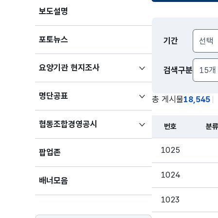
보도설명
알림
포토뉴스
기간
>
공지사항
하위메뉴
요양기관 현지조사
검색구분
검색
검색구분
펼치기
하위메뉴
명단공표
총 게시물
18,545
펼치기
하위메뉴
협동조합경영공시
번호
분
펼치기
1025
팝업존
1024
배너모음
1023