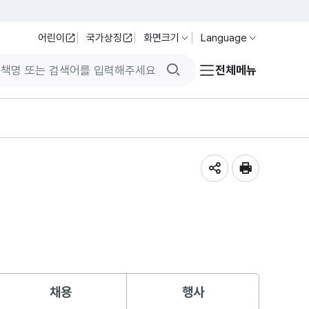
어린이
국가상징
화면크기
Language
검색버튼
전체메뉴
공유하기
인쇄
채용
행사