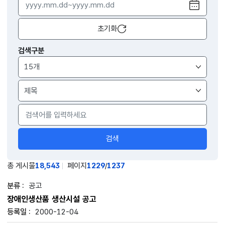
달력
열기
초기화
검색구분
검색구분
검색
총 게시물
18,543
페이지
1229
/
1237
공고
장애인생산품 생산시설 공고
2000-12-04