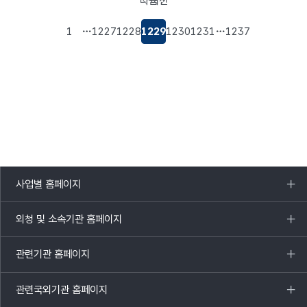
다음
이전
페이지로
페이지로
이동
이동
1
1227
1228
1229
1230
1231
1237
사업별 홈페이지
목록
열기
외청 및 소속기관 홈페이지
목록
열기
관련기관 홈페이지
목록
열기
관련국외기관 홈페이지
목록