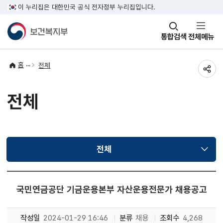
이 누리집은 대한민국 공식 전자정부 누리집입니다.
창
통합검색
전체메뉴
열기
홈
전체
공유
전체
전체
선택됨
국민연금공단 기금운용본부 자산운용전문가 채용공고
작성일
2024-01-29 16:46
분류
채용
조회수
4,268