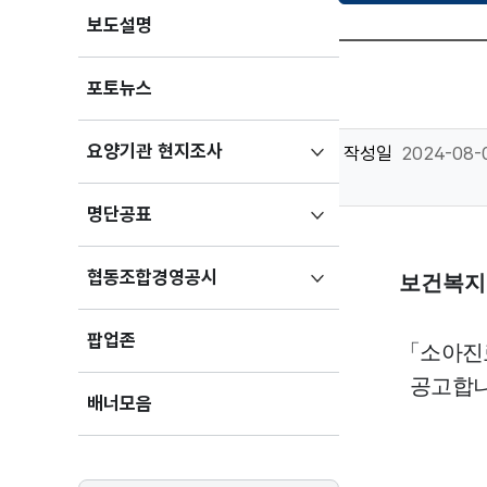
보도설명
포토뉴스
하위메뉴
요양기관 현지조사
작성일
2024-08-
펼치기
하위메뉴
명단공표
펼치기
하위메뉴
협동조합경영공시
보건복지
펼치기
팝업존
「
소아진
공고합
배너모음