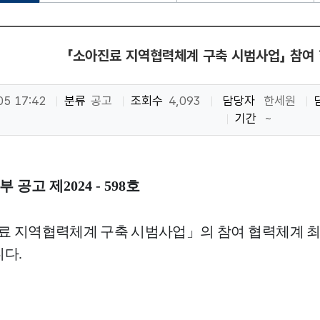
「소아진료 지역협력체계 구축 시범사업」 참여
05 17:42
분류
공고
조회수
4,093
담당자
한세원
기간
~
부 공고 제
2024 - 598
호
료 지역협력체계 구축 시범사업
」
의
참여 협력체계 최
니다
.