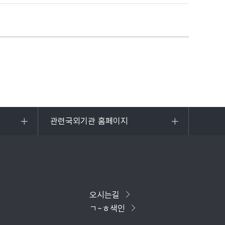
관련국외기관 홈페이지
목록
열기
오시는길
ㄱ~ㅎ색인