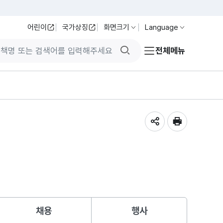
어린이
국가상징
화면크기
Language
검색버튼
전체메뉴
공유하기
인쇄
채용
행사