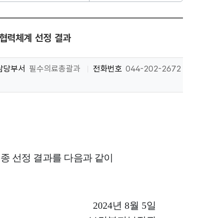
 협력체계 선정 결과
담당부서
필수의료총괄과
전화번호
044-202-2672
종 선정 결과를 다음과 같이
2024
년
8
월
5
일