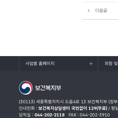
다음글
사업별 홈페이지
외청 
목록
목록
열기
열기
(30113) 세종특별자치시 도움4로 13 보건복지부 (정
안내전화 :
보건복지상담센터 국번없이 129(무료)
/ 평
당직실 :
044-202-2118
FAX : 044-202-3910