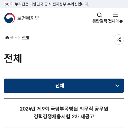
이 누리집은 대한민국 공식 전자정부 누리집입니다.
창
통합검색
전체메뉴
열기
홈
전체
공유
전체
전체
선택됨
2024년 제9회 국립부곡병원 의무직 공무원
경력경쟁채용시험 2차 재공고