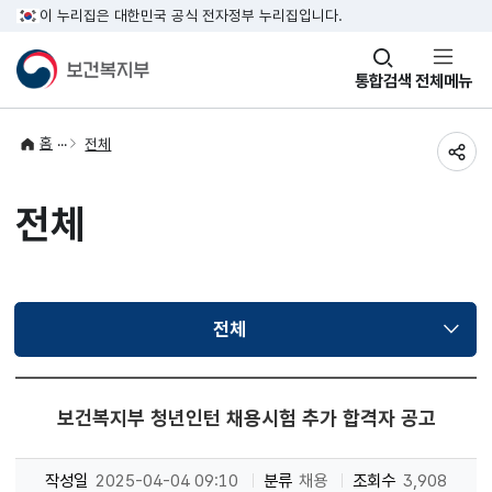
이 누리집은 대한민국 공식 전자정부 누리집입니다.
창
통합검색
전체메뉴
열기
홈
전체
공유
전체
전체
선택됨
보건복지부 청년인턴 채용시험 추가 합격자 공고
작성일
2025-04-04 09:10
분류
채용
조회수
3,908