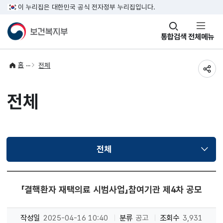
이 누리집은 대한민국 공식 전자정부 누리집입니다.
창
통합검색
전체메뉴
열기
홈
전체
공유
전체
전체
선택됨
「결핵환자 재택의료 시범사업」참여기관 제4차 공모
작성일
2025-04-16 10:40
분류
공고
조회수
3,931