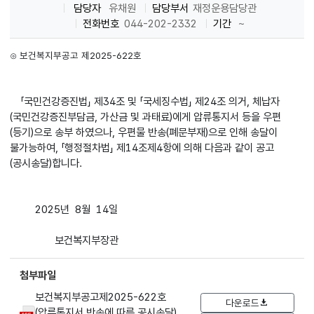
담당자
유채원
담당부서
재정운용담당관
전화번호
044-202-2332
기간
~
⊙ 보건복지부공고 제2025-622호
「국민건강증진법」 제34조 및 「국세징수법」 제24조 의거, 체납자
(국민건강증진부담금, 가산금 및
과태료)에게 압류통지서 등을 우편
(등기)으로 송부 하였으나, 우편물 반송(폐문부재)으로 인해 송달이
불가능하여, 「행정절차법」 제14조제4항에 의해 다음과 같이 공고
(공시송달)합니다.
2025년 8월 14
일
보건복지부장관
첨부파일
보건복지부공고제2025-622호
다운로드
(압류통지서 반송에 따른 공시송달)