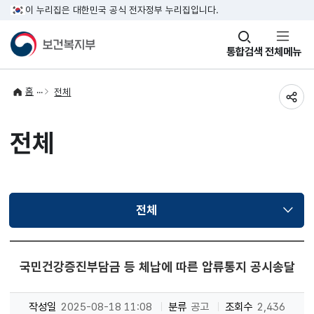
이 누리집은 대한민국 공식 전자정부 누리집입니다.
창
통합검색
전체메뉴
열기
홈
전체
공유
전체
전체
선택됨
국민건강증진부담금 등 체납에 따른 압류통지 공시송달
작성일
2025-08-18 11:08
분류
공고
조회수
2,436