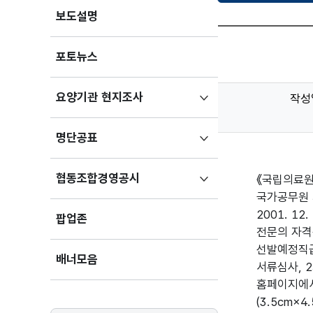
보도설명
포토뉴스
하위메뉴
요양기관 현지조사
작성
펼치기
하위메뉴
명단공표
펼치기
하위메뉴
협동조합경영공시
《국립의료원
펼치기
국가공무원 
2001. 1
팝업존
전문의 자격
선발예정직급
배너모음
서류심사, 
홈페이지에서
(3.5cm×