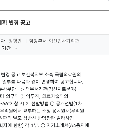
획 변경 공고
당자
장향만
담당부서
혁신인사기획관
기간
~
획 변경 공고 보건복지부 소속 국립의료원의
 일부를 다음과 같이 변경하여 공고합니다.
 의무사무관 - > 의무서기관(정신치료분야) -
 타 의무직 및 약무직, 의료기술직의
6호 참고) 2. 선발방법 ○ 공개선발(1차
 : 우리원에서 교부하는 소정 응시원서(우리원
일원판의 탈모 상반신 반명함판 칼라사진
경력자에 한함) 각 1부. ○ 자기소개서(A4용지에