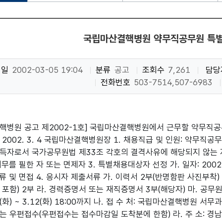
국립마산결핵병원 약무직공무원 특
성일
2002-03-05 19:04
분류
공고
조회수
7,261
담당
전화번호
503-7514,507-6983
핵병원 공고 제2002-1호] 국립마산결핵병원에서 근무할 약무직
2002. 3. 4 국립마산결핵병원장 1. 채용직급 및 인원: 약무직공무
득자로서 국가공무원법 제33조 각호의 결격사유에 해당되지 않는 자 
무를 필한 자 또는 면제자 3. 특별채용대상자 선정 가. 일자: 2002. 
서류 및 면접 4. 응시자 제출서류 가. 이력서 2부(반명함판 사진부착
포함) 2부 라. 경력증명서 또는 재직증명서 3부(해당자) 마. 공무원
 5(화) ~ 3.12(화) 18:00까지 나. 접 수 처: 국립마산결핵병원 서무
는 우편접수(우편접수는 접수마감일 도착분에 한함) 라. 주 소: 경남 