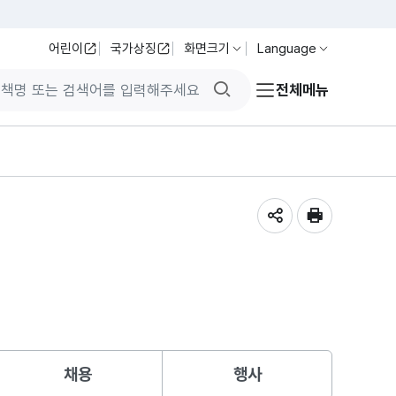
어린이
국가상징
화면크기
Language
검색버튼
전체메뉴
공유하기
인쇄
채용
행사