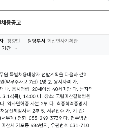
별채용공고
자
장향만
담당부서
혁신인사기획관
기간
~
공무원 특별채용대상자 선발계획을 다음과 같이
원(약무주사보 7급) 1명 2. 응시자격 가.
나. 응시연령: 20세이상 40세미만 다. 남자의
3.14(목), 14:00 나. 장소: 국립마산결핵병원
) 나. 약사면허증 사본 2부 다. 최종학력증명서
채용신체검사서 2부 5. 서류접수 가. 기 간:
과(서무계) 전화: 055-249-3739 다. 접수방법:
마산시 가포동 486번지, 우편번호 631-710