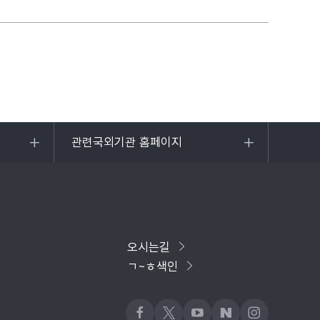
관련국외기관 홈페이지
목록
열기
오시는길
ㄱ~ㅎ색인
페이스북
x
유튜브
네이버블로그
인스타그램