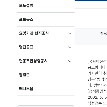
보도설명
포토뉴스
하위메뉴
요양기관 현지조사
작
펼치기
하위메뉴
명단공표
펼치기
하위메뉴
협동조합경영공시
[국립마산결
펼치기
공고합니다. 
약사면허 취
팝업존
경우: 병역의
다. 방법: 
배너모음
(성적증명서 
2002. 3.
직접접수 또