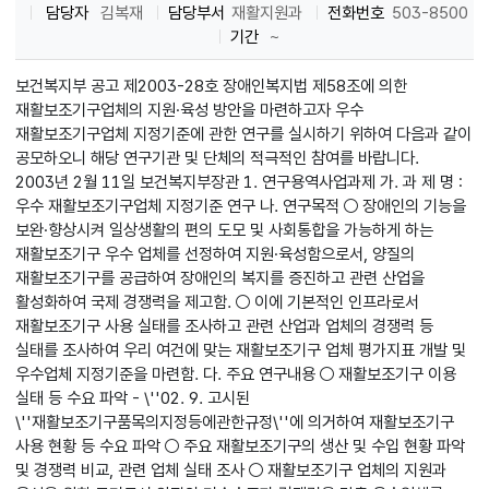
담당자
김복재
담당부서
재활지원과
전화번호
503-8500
기간
~
보건복지부 공고 제2003-28호 장애인복지법 제58조에 의한
재활보조기구업체의 지원·육성 방안을 마련하고자 우수
재활보조기구업체 지정기준에 관한 연구를 실시하기 위하여 다음과 같이
공모하오니 해당 연구기관 및 단체의 적극적인 참여를 바랍니다.
2003년 2월 11일 보건복지부장관 1. 연구용역사업과제 가. 과 제 명 :
우수 재활보조기구업체 지정기준 연구 나. 연구목적 ○ 장애인의 기능을
보완·향상시켜 일상생활의 편의 도모 및 사회통합을 가능하게 하는
재활보조기구 우수 업체를 선정하여 지원·육성함으로서, 양질의
재활보조기구를 공급하여 장애인의 복지를 증진하고 관련 산업을
활성화하여 국제 경쟁력을 제고함. ○ 이에 기본적인 인프라로서
재활보조기구 사용 실태를 조사하고 관련 산업과 업체의 경쟁력 등
실태를 조사하여 우리 여건에 맞는 재활보조기구 업체 평가지표 개발 및
우수업체 지정기준을 마련함. 다. 주요 연구내용 ○ 재활보조기구 이용
실태 등 수요 파악 - \''02. 9. 고시된
\''재활보조기구품목의지정등에관한규정\''에 의거하여 재활보조기구
사용 현황 등 수요 파악 ○ 주요 재활보조기구의 생산 및 수입 현황 파악
및 경쟁력 비교, 관련 업체 실태 조사 ○ 재활보조기구 업체의 지원과