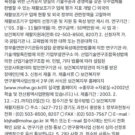
육성을 위한 근거로서 양질의 기술수준과 경쟁력을 갖춘 우수업체를
판별할 수 있는 재활보조기구 업체 평가 지표 개발 ○ 외국의
재활보조기구 업체 현황 및 외국 정부의 관련정책을 고찰하여
재활보조기구 업체의 선정기준 및 지원 등 육성 방안 제시 라. 연구기간 :
\''03. 3월∼ 11월(9개월) 마. 연구금액 : 50백만원 바. 사 업 과 :
보건복지부 재활지원과(전화 02-503-8500, 8207) 2. 신청자격 가.
국·공립기관 나. 교육법에 의한 대학 또는 전문대학 다.
정부출연연구기관등의설립·운영및육성에관한법률에 의한 연구기관 라.
기술개발촉진법에 의한 기업부설연구소 마. 산업기술연구조합육성법에
의한 산업기술연구조합 바. 민법, 기타 법률에 따라 설립된
인문사회분야의 법인연구기관 사. 보건복지부장관의 허가를 받은
장애인단체 3. 신청서 제출 가. 제출서류 ○ 보건복지부
연구용역사업신청서 2부 (위 서식은 보건복지부 홈페이지
(www.mohw.go.kr)의 실국별 홈페이지 →총무과→자료실→2002년
학술 및 전산용역사업편람에 있습니다.) 나. 제출기간 : 2003. 2.
12.∼21.까지(10일간) 다. 접수기관 및 접수방법 ○ 보건복지부
재활지원과 ○ 주소 : (427-721) 경기도 과천시 중앙동 1 정부과천청사
전화 : (02) 503-8500, 8207 ○ FAX : (02) 503-7567 ○ E-mail :
kbjha@mohw.go.kr ※ 팩스 또는 E-mail 접수시에는 반드시 전화
확인 요망 4. 연구기관 선정·통보 ○ 연구용역사업 신청서 심의·선정후
개별적으로 유선 통보합니다. 5. 기타 사항 가. 접수된 서류는 일체