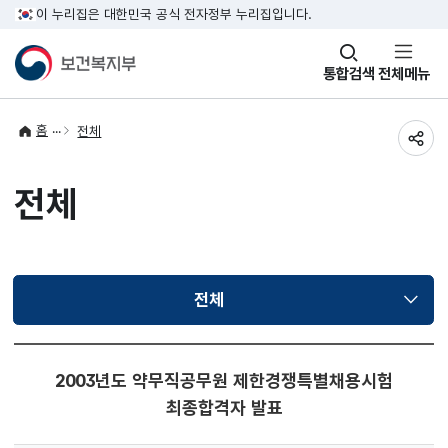
이 누리집은 대한민국 공식 전자정부 누리집입니다.
창
통합검색
전체메뉴
열기
홈
전체
공유
전체
전체
선택됨
2003년도 약무직공무원 제한경쟁특별채용시험
최종합격자 발표