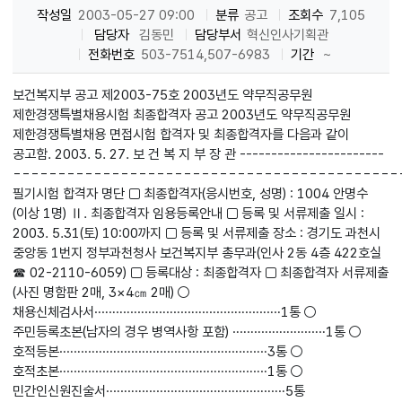
작성일
2003-05-27 09:00
분류
공고
조회수
7,105
담당자
김동민
담당부서
혁신인사기획관
전화번호
503-7514,507-6983
기간
~
보건복지부 공고 제2003-75호 2003년도 약무직공무원
제한경쟁특별채용시험 최종합격자 공고 2003년도 약무직공무원
제한경쟁특별채용 면접시험 합격자 및 최종합격자를 다음과 같이
공고함. 2003. 5. 27. 보 건 복 지 부 장 관 -----------------------
-------------------------------------------
필기시험 합격자 명단 □ 최종합격자(응시번호, 성명) : 1004 안명수
(이상 1명) Ⅱ. 최종합격자 임용등록안내 □ 등록 및 서류제출 일시 :
2003. 5.31(토) 10:00까지 □ 등록 및 서류제출 장소 : 경기도 과천시
중앙동 1번지 정부과천청사 보건복지부 총무과(인사 2동 4층 422호실
☎ 02-2110-6059) □ 등록대상 : 최종합격자 □ 최종합격자 서류제출
(사진 명함판 2매, 3×4㎝ 2매) ○
채용신체검사서‥‥‥‥‥‥‥‥‥‥‥‥‥‥‥‥‥‥‥‥‥‥‥‥‥‥1통 ○
주민등록초본(남자의 경우 병역사항 포함) ‥‥‥‥‥‥‥‥‥‥‥‥‥1통 ○
호적등본‥‥‥‥‥‥‥‥‥‥‥‥‥‥‥‥‥‥‥‥‥‥‥‥‥‥‥‥‥3통 ○
호적초본‥‥‥‥‥‥‥‥‥‥‥‥‥‥‥‥‥‥‥‥‥‥‥‥‥‥‥‥‥1통 ○
민간인신원진술서‥‥‥‥‥‥‥‥‥‥‥‥‥‥‥‥‥‥‥‥‥‥‥‥‥5통