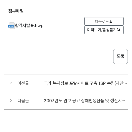
첨부파일
다운로드
합격자발표.hwp
미리보기/음성듣기
목록
이전글
국가 복지정보 포탈사이트 구축 ISP 수립(제안요청서)
다음글
2003년도 관보 공고 장애인생산품 및 생산시설 제2차 추가 공고