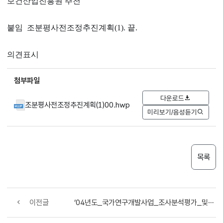
보건산업진흥원 추천
붙임 조분평사전조정추진계획(1). 끝.
의견표시
첨부파일
다운로드
조분평사전조정추진계획(1)00.hwp
미리보기/음성듣기
목록
이전글
‘04년도_국가연구개발사업_조사분석평가_및_사전조정_추진계획등_제출