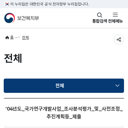
이 누리집은 대한민국 공식 전자정부 누리집입니다.
창
통합검색
전체메뉴
열기
홈
전체
공유
전체
전체
선택됨
‘04년도_국가연구개발사업_조사분석평가_및_사전조정_
추진계획등_제출