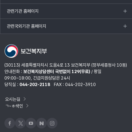
열기
관련기관 홈페이지
목록
열기
관련국외기관 홈페이지
목록
열기
(30113) 세종특별자치시 도움4로 13 보건복지부 (정부세종청사 10동)
안내전화 :
보건복지상담센터 국번없이 129(무료)
/ 평일
09:00~18:00, 긴급지원상담은 24시
당직실 :
044-202-2118
FAX : 044-202-3910
오시는길
ㄱ~ㅎ색인
페이스북
x
유튜브
네이버블로그
인스타그램