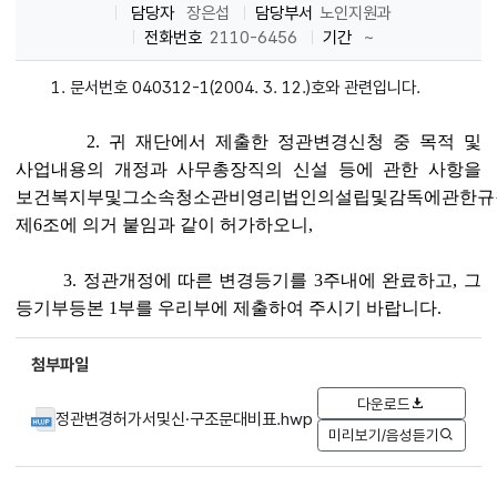
담당자
장은섭
담당부서
노인지원과
전화번호
2110-6456
기간
~
1. 문서번호 040312-1(2004. 3. 12.)호와 관련입니다.
2. 귀 재단에서 제출한 정관변경신청 중 목적 및
사업내용의 개정과 사무총장직의 신설 등에 관한 사항을
보건복지부및그소속청소관비영리법인의설립및감독에관한규
제6조에 의거 붙임과 같이 허가하오니,
3. 정관개정에 따른 변경등기를 3주내에 완료하고, 그
등기부등본 1부를 우리부에 제출하여 주시기 바랍니다.
첨부파일
다운로드
정관변경허가서및신·구조문대비표.hwp
미리보기/음성듣기