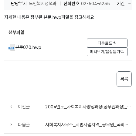
담당부서
노인복지정책과
전화번호
02-504-6235
기간
~
자세한 내용은 첨부된 본문.hwp파일을 참고하세요
첨부파일
다운로드
본문070.hwp
미리보기/음성듣기
목록
이전글
2004년도_사회복지사양성과정(공무원과정)_교육훈련기관_선정_통보_및_2004년도_교육계획_제출
다음글
사회복지사무소_시범사업지역_공무원_국외연수_계획(안)