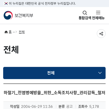
이 누리집은 대한민국 공식 전자정부 누리집입니다.
창
통합검색
전체메뉴
열기
홈
전체
공유
전체
전체
선택됨
하절기_전염병예방을_위한_소독조치사항_관리감독_철저
작성일
2004-06-29 11:36
분류
공고
조회수
5,178