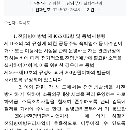
담당자
김광현
담당부서
질병정책과
전화번호
02-503-7543
기간
~
수신자 : 각시도
1. 전
염병예방법 제40조제2항 및 동법시행령
제11조의2의 규정에 의
한 공동
주
택 숙박업소 등 다수인이
거주 또는 이
용하는
시
설을 관리 운영하는 자는 관련규정이
정하는 바에
따라
정
기적으로 전염병예방에 필요한 소독을
실시하여야 하며, 이를
위
반한 경우에는 동법
제56조제10호의 규정에 의거 200만원
이하의 벌금에
처하도록 규정되어 있습니다.
2. 이
와 관련, 각 시 도에서는
전염병발생을 사전
방지하기
위
하여
소독
의
무대상 시설을 관리 운영하
는 자로
하여금 소독
조
치사항을 철저히 준수하도록
관리
감
독
에
철저를 기하여 주시는
한
편, 질병관리본부에서 기 통보한
「
2004년전염병관리사업
지침
」에
의
거 하절기
전염병예방관리사업이 효율적
으로 이루어질 수 있도록