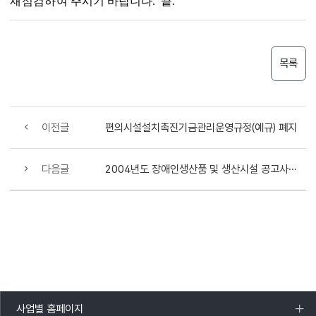
재점검하여
주시기 바랍니다. 끝.
목록
이전글
편의시설설치촉진기금관리운영규정(예규) 폐지
다음글
2004년도 장애인생산품 및 생산시설 공고사항 취소 공고
사업별 홈페이지
목록