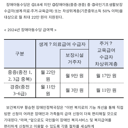
장애아동수당은 ①18세 미만 ②장애아동(중증·경증) 중 ③국민기초생활보장
수급자(생계·의료·주거·교육급여) 또는 차상위계층(기준중위소득 50% 이하)을
대상으로 월 최대 22만 원이 지원된다.
< 2024년 장애아동수당 급여액 >
주거
？
생계
？
의료급여 수급자
교육급여
구분
보장시설
수급자
거주자
차상위계층
중증
(
종전
1,
월
22
만
월
9
만 원
월
17
만 원
2, 3
급 중복
)
원
경증
(
종전
월
11
만
월
3
만 원
월
11
만 원
3~6
급
)
원
보건복지부 황승현 장애인정책국장은 “이번 복지로의 기능 개선을 통해 직접
방문 신청이 어려운 장애인과 가족들의 급여 신청이 더욱 편리해질 것으로
기대된다.”라며,“앞으로도 국민들이 장애인 복지서비스 및 복지급여를
편리하게 신청하고 이용할 수 있도록 각종 절차를 세심하게