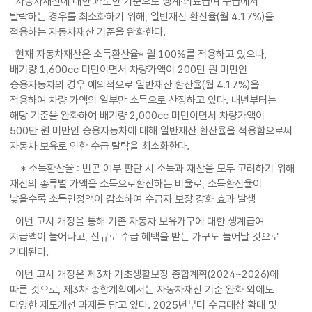
자동차재산에 대한 과도한 기준으로 생계·의료급여 수급에서
탈락하는 경우를 최소화하기 위해, 일반재산 환산율(월 4.17%)을
적용하는 자동차재산 기준을 완화한다.
현재 자동차재산은 소득환산율* 월 100%를 적용하고 있으나,
배기량 1,600cc 미만이면서 차량가액이 200만 원 미만인
승용자동차의 경우 예외적으로 일반재산 환산율(월 4.17%)을
적용하여 차량 가액의 일부만 소득으로 산정하고 있다. 내년부터는
해당 기준을 완화하여 배기량 2,000cc 미만이면서 차량가액이
500만 원 미만인 승용자동차에 대해 일반재산 환산율을 적용함으로써
자동차 보유로 인한 수급 탈락을 최소화한다.
* 소득환산율 : 빈곤 여부 판단 시 소득과 재산을 모두 고려하기 위해
재산의 종류별 가액을 소득으로환산하는 비율로, 소득환산율이
낮을수록 소득인정액이 감소하여 수급자 보장 강화 효과 발생
이번 고시 개정을 통해 기존 자동차 보유가구에 대한 생계급여
지급액이 늘어나고, 신규로 수급 혜택을 받는 가구도 늘어날 것으로
기대된다.
이번 고시 개정은 제3차 기초생활보장 종합계획(2024~2026)에
따른 것으로, 제3차 종합계획에서는 자동차재산 기준 완화 외에도
다양한 제도개선 과제를 담고 있다. 2025년부터 수급대상 확대 및