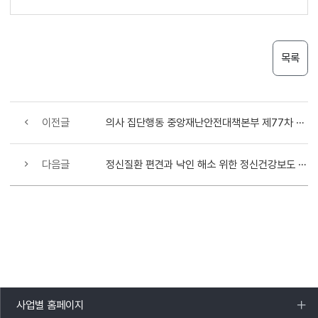
목록
이전글
의사 집단행동 중앙재난안전대책본부 제77차 회의 개최
다음글
정신질환 편견과 낙인 해소 위한 정신건강보도 권고기준 제정
사업별 홈페이지
목록