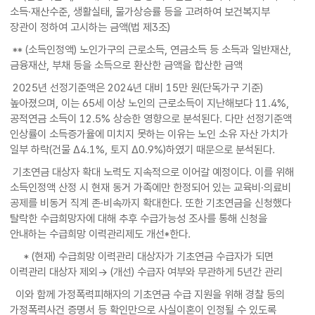
소득·재산수준, 생활실태, 물가상승률 등을 고려하여 보건복지부
장관이 정하여 고시하는 금액(법 제3조)
** (소득인정액) 노인가구의 근로소득, 연금소득 등 소득과 일반재산,
금융재산, 부채 등을 소득으로 환산한 금액을 합산한 금액
2025년 선정기준액은 2024년 대비 15만 원(단독가구 기준)
높아졌으며, 이는 65세 이상 노인의 근로소득이 지난해보다 11.4%,
공적연금 소득이 12.5% 상승한 영향으로 분석된다. 다만 선정기준액
인상률이 소득증가율에 미치지 못하는 이유는 노인 소유 자산 가치가
일부 하락(건물 Δ4.1%, 토지 Δ0.9%)하였기 때문으로 분석된다.
기초연금 대상자 확대 노력도 지속적으로 이어갈 예정이다. 이를 위해
소득인정액 산정 시 현재 동거 가족에만 한정되어 있는 교육비·의료비
공제를 비동거 직계 존·비속까지 확대한다. 또한 기초연금을 신청했다
탈락한 수급희망자에 대해 추후 수급가능성 조사를 통해 신청을
안내하는 수급희망 이력관리제도 개선*한다.
* (현재) 수급희망 이력관리 대상자가 기초연금 수급자가 되면
이력관리 대상자 제외→ (개선) 수급자 여부와 무관하게 5년간 관리
이와 함께 가정폭력피해자의 기초연금 수급 지원을 위해 경찰 등의
가정폭력사건 증명서 등 확인만으로 사실이혼이 인정될 수 있도록