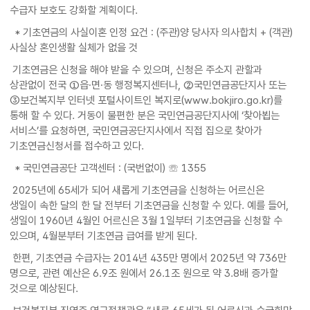
수급자 보호도 강화할 계획이다.
* 기초연금의 사실이혼 인정 요건 : (주관)양 당사자 의사합치 + (객관)
사실상 혼인생활 실체가 없을 것
기초연금은 신청을 해야 받을 수 있으며, 신청은 주소지 관할과
상관없이 전국 ①읍·면·동 행정복지센터나, ②국민연금공단지사 또는
③보건복지부 인터넷 포털사이트인 복지로(www.bokjiro.go.kr)를
통해 할 수 있다. 거동이 불편한 분은 국민연금공단지사에 ‘찾아뵙는
서비스’를 요청하면, 국민연금공단지사에서 직접 집으로 찾아가
기초연금신청서를 접수하고 있다.
* 국민연금공단 고객센터 : (국번없이) ☏ 1355
2025년에 65세가 되어 새롭게 기초연금을 신청하는 어르신은
생일이 속한 달의 한 달 전부터 기초연금을 신청할 수 있다. 예를 들어,
생일이 1960년 4월인 어르신은 3월 1일부터 기초연금을 신청할 수
있으며, 4월분부터 기초연금 급여를 받게 된다.
한편, 기초연금 수급자는 2014년 435만 명에서 2025년 약 736만
명으로, 관련 예산은 6.9조 원에서 26.1조 원으로 약 3.8배 증가할
것으로 예상된다.