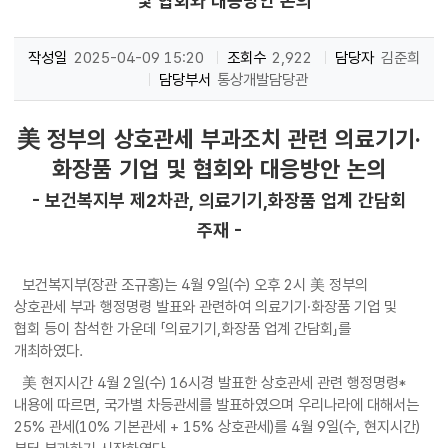
및 협회와 대응방안 논의
작성일
2025-04-09 15:20
조회수
2,922
담당자
김준희
담당부서
통상개발담당관
美 정부의 상호관세 부과조치 관련 의료기기·
화장품 기업 및 협회와 대응방안 논의
- 보건복지부 제2차관, 의료기기,화장품 업계 간담회
주재 -
보건복지부(장관 조규홍)는 4월 9일(수) 오후 2시 美 정부의
상호관세 부과 행정명령 발표와 관련하여 의료기기·화장품 기업 및
협회 등이 참석한 가운데 「의료기기,화장품 업계 간담회」를
개최하였다.
美 현지시간 4월 2일(수) 16시경 발표한 상호관세 관련 행정명령*
내용에 따르면, 국가별 차등관세를 발표하였으며 우리나라에 대해서는
25% 관세(10% 기본관세 + 15% 상호관세)를 4월 9일(수, 현지시간)