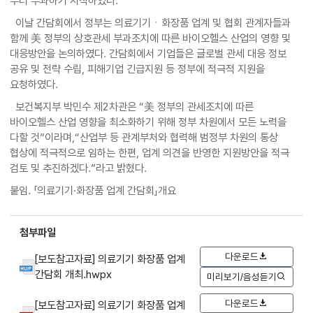
부터 부과하기 시작하였다.
이날 간담회에서 정부는 의료기기ㆍ화장품 업계 및 협회 관계자들과
함께 美 정부의 상호관세 부과조치에 따른 바이오헬스 산업의 영향 및
대응방안을 논의하였다. 간담회에서 기업들은 글로벌 관세 대응 정보
공유 및 전략 수립, 피해기업 긴급지원 등 정부에 적극적 지원을
요청하였다.
보건복지부 박민수 제2차관은 “美 정부의 관세조치에 따른
바이오헬스 산업 영향을 최소화하기 위해 정부 차원에서 모든 노력을
다할 것”이라며,“산업부 등 관계부처와 협력해 범정부 차원의 통상
협상에 적극적으로 임하는 한편, 업계 의견을 반영한 지원방안을 적극
검토 및 추진하겠다.”라고 밝혔다.
붙임. 「의료기기·화장품 업계 간담회」개요
첨부파일
다운로드
[보도참고자료] 의료기기 화장품 업계
간담회 개최.hwpx
미리보기/음성듣기
다운로드
[보도참고자료] 의료기기 화장품 업계