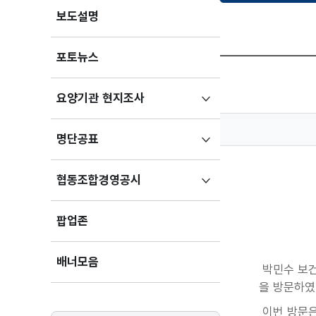
보도설명
포토뉴스
하위메뉴
요양기관 현지조사
펼치기
하위메뉴
명단공표
펼치기
하위메뉴
협동조합경영공시
펼치기
팝업존
배너모음
박민수 보건
을 방문하였
이번 방문은