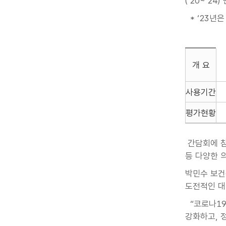
(’20~’2
* ‘23년은
개 요
사용기간
평가현황
간담회에 참
등 다양한 
박민수 보건
도전적인 대
“코로나19
강화하고, 