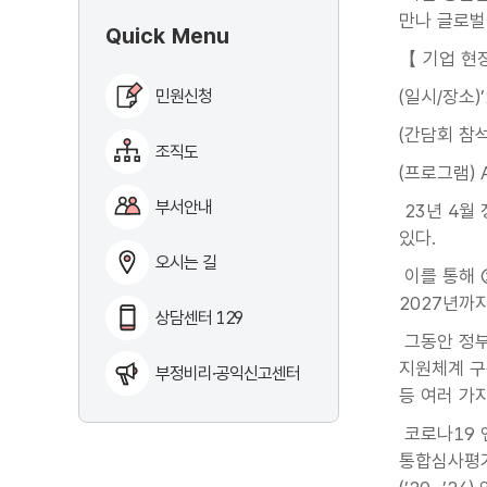
만나 글로벌
Quick Menu
【 기업 현
민원신청
(일시/장소)’
(간담회 참
조직도
(프로그램) 
부서안내
23년 4월
있다.
오시는 길
이를 통해 
2027년까
상담센터 129
그동안 정부
지원체계 구축
부정비리·공익신고센터
등 여러 가
코로나19 
통합심사평가