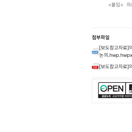
<붙임> 의
첨부파일
[보도참고자료]
논의.hwp.hwp
[보도참고자료]의