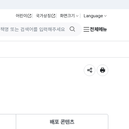
어린이
국가상징
화면크기
Language
검색버튼
전체메뉴
공유하기
인쇄
배포 콘텐츠