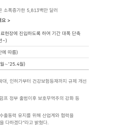
년은 소폭증가한 5,813백만 달러
요 >
료현장에 진입하도록 하여 기간 대폭 단축
년~)
간에 따름)
0월∼’25.4월)
 확대, 인허가부터 건강보험등재까지 규제 개선
트럼프 정부 출범이후 보호무역주의 강화 등
수출동력 유지를 위해 산업계와 협력을
선을 다하겠다”라고 밝혔다.