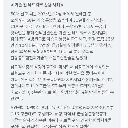
< 기관 간 네트워크 활용 사례 >
50대 신모 씨는 2024년 12월 배에서 일하던 중
오전 9시 38분 가슴 통증을 호소하며 119에 신고하였고,
119 구급대는 9시 52분 현장에 도착하였다. 119 구급대는
핫라인을 통해 심뇌혈관질환 기관 간 네트워크 시범사업에
참여 중인 A병원으로 이송 가능함을 확인하고, 현장 도착 13분
만인 10시 5분에 A병원 응급실에 도착했다. 급성심근경색증
진단 후 병원 도착 35분만인 10시 40분에 경피적
관상동맥혈전제거술과 스텐트삽입술을 받았다.
심근경색증은 심장의 혈관이 막히면서 심장근육이 손상되는
질환으로 가능한 빠른 시간 내에 막힌 혈관을 뚫어주어야
한다. 신모 씨는 119 구급대원과 시범사업 참여기관의 긴밀한
협력체계로 119 구급대 도착부터 최종 치료까지 48분이
소요되었고, 신속한 치료 결과 합병증 없이 4일 만에 퇴원할 수
있었다.
A병원이 총괄하는 B네트워크는 5개 종합병원과 지역소방본부
(119 구급대)로 구성되어, 해당 지역 내 급성심근경색증과
뇌졸중 환자의 신속한 이송과 치료를 위해 긴밀한 협력체계를
구성하고 있으며, 급성심근경색증 환자가 발생한