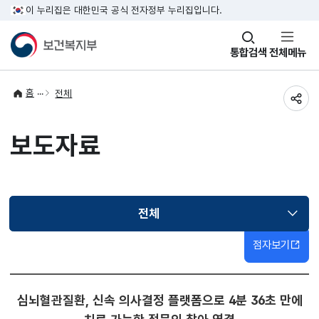
이 누리집은 대한민국 공식 전자정부 누리집입니다.
창
통합검색
전체메뉴
열기
홈
전체
공유
보도자료
전체
선택됨
점자보기
심뇌혈관질환, 신속 의사결정 플랫폼으로 4분 36초 만에