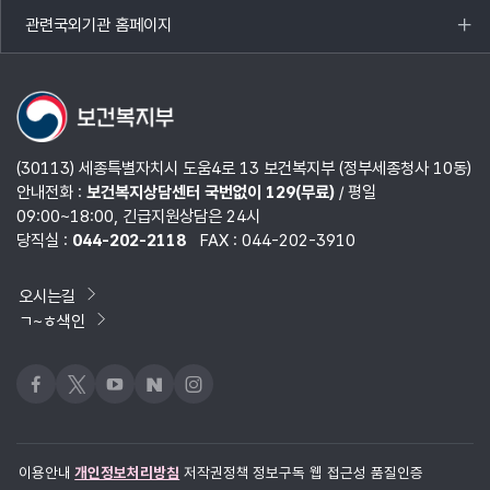
열기
관련국외기관 홈페이지
목록
열기
(30113) 세종특별자치시 도움4로 13 보건복지부 (정부세종청사 10동)
안내전화 :
보건복지상담센터 국번없이 129(무료)
/ 평일
09:00~18:00, 긴급지원상담은 24시
당직실 :
044-202-2118
FAX : 044-202-3910
오시는길
ㄱ~ㅎ색인
페이스북
x
유튜브
네이버블로그
인스타그램
이용안내
개인정보처리방침
저작권정책
정보구독
웹 접근성 품질인증