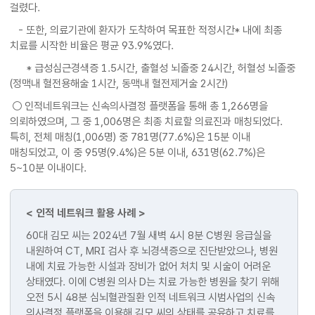
걸렸다.
- 또한, 의료기관에 환자가 도착하여 목표한 적정시간* 내에 최종
치료를 시작한 비율은 평균 93.9%였다.
* 급성심근경색증 1.5시간, 출혈성 뇌졸중 24시간, 허혈성 뇌졸중
(정맥내 혈전용해술 1시간, 동맥내 혈전제거술 2시간)
○ 인적네트워크는 신속의사결정 플랫폼을 통해 총 1,266명을
의뢰하였으며, 그 중 1,006명은 최종 치료할 의료진과 매칭되었다.
특히, 전체 매칭(1,006명) 중 781명(77.6%)은 15분 이내
매칭되었고, 이 중 95명(9.4%)은 5분 이내, 631명(62.7%)은
5~10분 이내이다.
< 인적 네트워크 활용 사례 >
60대 김모 씨는 2024년 7월 새벽 4시 8분 C병원 응급실을
내원하여 CT, MRI 검사 후 뇌경색증으로 진단받았으나, 병원
내에 치료 가능한 시설과 장비가 없어 처치 및 시술이 어려운
상태였다. 이에 C병원 의사 D는 치료 가능한 병원을 찾기 위해
오전 5시 48분 심뇌혈관질환 인적 네트워크 시범사업의 신속
의사결정 플랫폼을 이용해 김모 씨의 상태를 공유하고 치료를