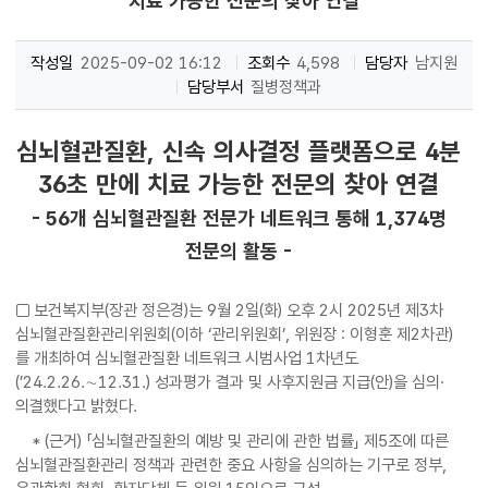
치료 가능한 전문의 찾아 연결
작성일
2025-09-02 16:12
조회수
4,598
담당자
남지원
담당부서
질병정책과
심뇌혈관질환, 신속 의사결정 플랫폼으로 4분
36초 만에 치료 가능한 전문의 찾아 연결
- 56개 심뇌혈관질환 전문가 네트워크 통해 1,374명
전문의 활동 -
□ 보건복지부(장관 정은경)는 9월 2일(화) 오후 2시 2025년 제3차
심뇌혈관질환관리위원회(이하 ‘관리위원회’, 위원장 : 이형훈 제2차관)
를 개최하여 심뇌혈관질환 네트워크 시범사업 1차년도
(’24.2.26.∼12.31.) 성과평가 결과 및 사후지원금 지급(안)을 심의·
의결했다고 밝혔다.
* (근거) 「심뇌혈관질환의 예방 및 관리에 관한 법률」 제5조에 따른
심뇌혈관질환관리 정책과 관련한 중요 사항을 심의하는 기구로 정부,