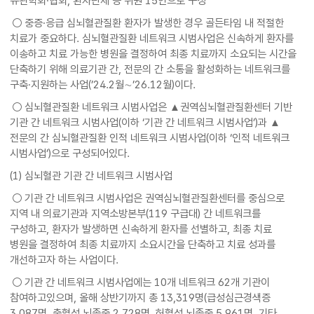
유관학회·협회, 환자단체 등 위원 15인으로 구성
○ 중증·응급 심뇌혈관질환 환자가 발생한 경우 골든타임 내 적절한
치료가 중요하다. 심뇌혈관질환 네트워크 시범사업은 신속하게 환자를
이송하고 치료 가능한 병원을 결정하여 최종 치료까지 소요되는 시간을
단축하기 위해 의료기관 간, 전문의 간 소통을 활성화하는 네트워크를
구축·지원하는 사업(’24.2월∼’26.12월)이다.
○ 심뇌혈관질환 네트워크 시범사업은 ▲권역심뇌혈관질환센터 기반
기관 간 네트워크 시범사업(이하 ‘기관 간 네트워크 시범사업’)과 ▲
전문의 간 심뇌혈관질환 인적 네트워크 시범사업(이하 ‘인적 네트워크
시범사업’)으로 구성되어있다.
(1) 심뇌혈관 기관 간 네트워크 시범사업
○ 기관 간 네트워크 시범사업은 권역심뇌혈관질환센터를 중심으로
지역 내 의료기관과 지역소방본부(119 구급대) 간 네트워크를
구성하고, 환자가 발생하면 신속하게 환자를 선별하고, 최종 치료
병원을 결정하여 최종 치료까지 소요시간을 단축하고 치료 성과를
개선하고자 하는 사업이다.
○ 기관 간 네트워크 시범사업에는 10개 네트워크 62개 기관이
참여하고있으며, 올해 상반기까지 총 13,319명(급성심근경색증
3,087명, 출혈성 뇌졸중 2,728명, 허혈성 뇌졸중 5,961명, 기타