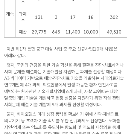
수
계속
과제
131
3
17
18
302
수
예산
29,775
645
11,400
18,000
49,310
이번 제1차 통합 공고 대상 사업 중 주요 신규사업(10개 사업)은
아래와 같다.
첫째, 국민의 건강을 위한 기술 혁신을 위해 질환을 진단·치료하거나
사회 문제를 해결하는 기술개발을 지원하는 과제를 선정할 예정이다.
AI·빅데이터 기반으로 예방·진단·치료 기술을 개발하는 치매의료기술
연구개발에 4개 과제, 의료현장에서 발생 가능한 환자 안전사고를
예방하는 환자안전 기술개발사업에 6개 과제, 자살 고위험군 대상
맞춤형 개입 기술을 개발하고 현장 실증을 지원하기 위한 자살 관련
사회문제 해결 기술 개발에 9개 과제를 선정할 예정이다.
둘째, 바이오헬스 미래 성장 동력을 확보하기 위해 신약·재생의료·
의료기기 등 초격차 기술 확보를 위한 신규과제도 선정한다. 노화를
지연·억제 또는 역노화를 유도하는 항노화 및 역노화 재생의료 중개
임상 연구에 6개 과제, 또한 개발 중이거나 완료된 수술 로봇 제품의