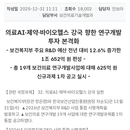
작성일
2025-12-31 11:11
조회수
18,002
담당자
진보라
담당부서
보건의료기술개발과
의료AI·제약·바이오헬스 강국 향한 연구개발
투자 본격화
- 보건복지부 주요 R&D 예산 전년 대비 12.6% 증가한
1조 652억 원 편성 -
- 총 19개 보건의료 연구개발사업에 대해 625억 원
신규과제 1차 공고 실시 -
【관련 국정과제】 32. 의료AI·제약·바이오헬스 강국 실현
보건복지부(장관 정은경)와 한국보건산업진흥원(원장 차순도)은 12월
31일(수) ▲2026년 보건복지부 R&D 사업 통합 시행계획을
발표하고 ▲보건의료 연구개발 19개 사업에 대한 연구개발과제를 1차
통합 공고하였다.
【2026년 보건복지부 R&D 사업 통합 시행계획】