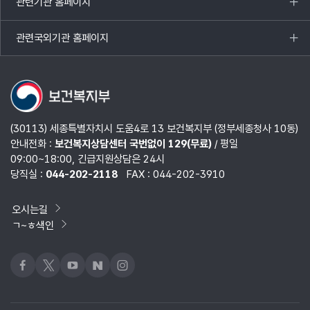
관련기관 홈페이지
목록
열기
관련국외기관 홈페이지
목록
열기
(30113) 세종특별자치시 도움4로 13 보건복지부 (정부세종청사 10동)
안내전화 :
보건복지상담센터 국번없이 129(무료)
/ 평일
09:00~18:00, 긴급지원상담은 24시
당직실 :
044-202-2118
FAX : 044-202-3910
오시는길
ㄱ~ㅎ색인
페이스북
x
유튜브
네이버블로그
인스타그램