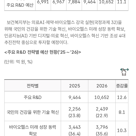
6,991
6,967
7,884
9,464
10,652
11.1
주요 R&D 예산
보건복지부는 의료AI·제약·바이오헬스 강국 실현(국정과제 32)을
위해 국민의 건강을 위한 기술 혁신, 바이오헬스 미래 성장 동력 확보,
인공지능(AI) 기반 디지털·의료 혁신, 바이오헬스 혁신 기반 조성 4대
추진전략 중심으로 투자할 예정이다.
<주요 R&D 전략별 예산 현황(’25～’26)>
(단위: 억 원, %)
전략별
2025
2026
증감률
주요 R&D
9,464
10,652
12.6
2,256
2,439
국민의 건강을 위한 기술 혁신
8.1
(23.8)
(22.9)
바이오헬스 미래 성장 동력
3,443
3,796
10.3
확보
(36.4)
(35.6)