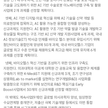
기술을 고도화하기 위한 AI 기반 수술로봇 이노베이션랩 구축 및 활용
사업에 2개 과제를 선정할 계획이다.
셋째, AI 기반 디지털·의료 혁신을 위해 AI 기술을 신약 개발 등
의료현장에 접목하고, AI 활용 가능한 융합형 인재를 양성하는
신규과제도 지원한다. AI 활용한 구조 기반 약물 발굴 기술을 개발하고
후보물질 확보하는 구조 기반 AI 신약 개발 지원사업에 4개 과제, 국내
AI·정보기술(IT) 박사급 인재를 바이오 헬스 분야로 유입시키기 위해
첨단바이오 융합인재 양성에 50개 과제, 국내 바이오헬스 기업이
글로벌 최고 수준 인력을 채용하도록 최고급 해외 인재 유치에 6개
과제를 선정할 계획이다.
넷째, 바이오헬스 혁신 기반을 조성하기 위한 인프라 구축도
지원한다. 의과대학과 이공계 대학원 간 공동교육 및 융합연구 체계를
구축하기 위한 K-MediST 지원에 신규과제 3개, 조기 연구성과
상용화(Lab to market)를 실현하는 연구개발(R&D) 사업화를
맞춤형으로 지원하기 위해 보건의료 R&D 핵심기술 Early
Boost사업에서 30개의 신규과제를 선정할 예정이다.
이 밖에도 계속사업(9개)인 글로벌 의사과학자 양성, 임상현장
수요연계형 중개연구, 저출산 극복 기술개발 등에서도 이번 통합
공고를 통해 신규과제를 선정해 지원할 예정이다.