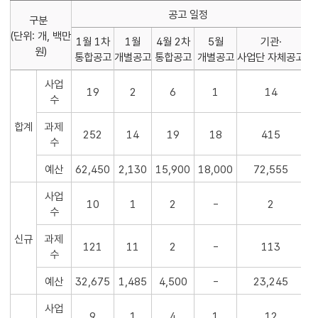
공고 일정
구분
(단위: 개, 백만
1월 1차
1월
4월 2차
5월
기관·
원)
통합공고
개별공고
통합공고
개별공고
사업단 자체공고
사업
19
2
6
1
14
수
합계
과제
252
14
19
18
415
수
예산
62,450
2,130
15,900
18,000
72,555
사업
10
1
2
-
2
수
신규
과제
121
11
2
-
113
수
예산
32,675
1,485
4,500
-
23,245
사업
9
1
4
1
12