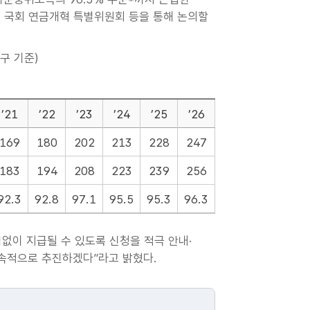
 국회 연금개혁 특별위원회 등을 통해 논의할
구 기준)
’21
’22
’23
’24
’25
’26
169
180
202
213
228
247
183
194
208
223
239
256
92.3
92.8
97.1
95.5
95.3
96.3
이 지급될 수 있도록 신청을 적극 안내·
지속적으로 추진하겠다”라고 밝혔다.