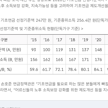
노후 소득보장 강화, 지속가능성 등을 고려하여 기초연금 제도개선을
 기초연금 선정기준액 247만 원, 기준중위소득 256.4만 원(단독가
 선정기준액 및 기준중위소득 현황(단독가구 기준) >
구분
’15
’16
’17
’18
’19
’20
액 (A, 만원)
93
100
119
131
137
148
득 (B, 만원)
156
162
165
167
171
176
A/B, %)
59.6
61.7
72.1
78.4
80.1
84.1
손호준 연금정책관은 “기초연금을 필요로 하는 많은 분들에게 빠짐없
라면서, “어르신들의 노후 소득보장 강화를 위한 제도개선 등을 