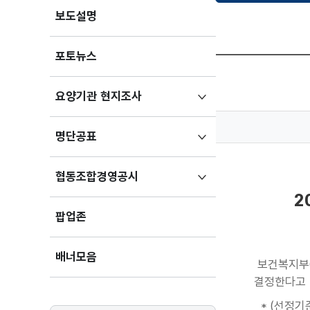
보도설명
포토뉴스
하위메뉴
요양기관 현지조사
펼치기
하위메뉴
명단공표
펼치기
하위메뉴
협동조합경영공시
펼치기
2
팝업존
배너모음
보건복지부(
결정한다고 
* (선정기