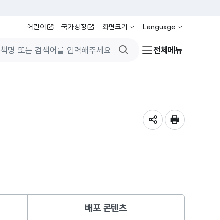
어린이
국가상징
화면크기
Language
검색버튼
전체메뉴
공유하기
인쇄
배포 콘텐츠