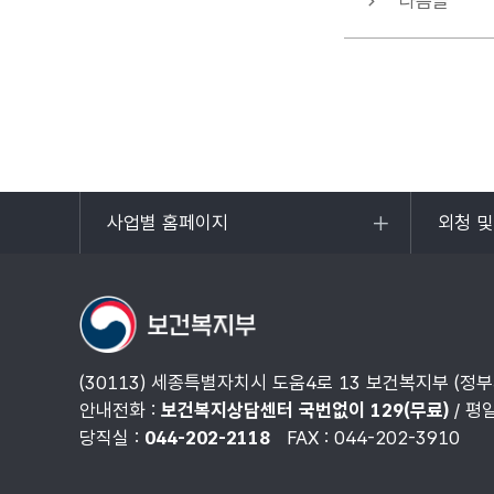
다음글
사업별 홈페이지
외청 
목록
목록
열기
열기
(30113) 세종특별자치시 도움4로 13 보건복지부 (정
안내전화 :
보건복지상담센터 국번없이 129(무료)
/ 평
당직실 :
044-202-2118
FAX : 044-202-3910