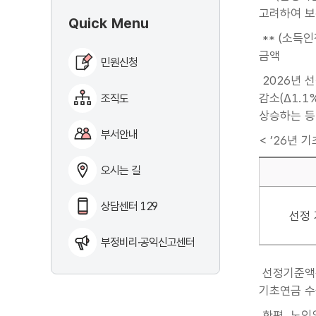
고려하여 보
Quick Menu
** (소득
금액
민원신청
2026년 
감소(Δ1.1
조직도
상승하는 등
부서안내
< ’26년 
오시는 길
상담센터 129
선정
부정비리·공익신고센터
선정기준액은
기초연금 수
한편, 노인