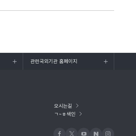
관련국외기관 홈페이지
목록
열기
오시는길
ㄱ~ㅎ색인
페이스북
x
유튜브
네이버블로그
인스타그램