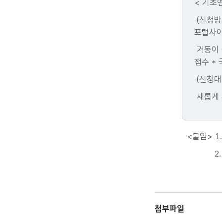
< 기초
(신청방
포털사이
거동이 
접수 * 
(신청대
새롭게 
<붙임> 1
2. 202
첨부파일