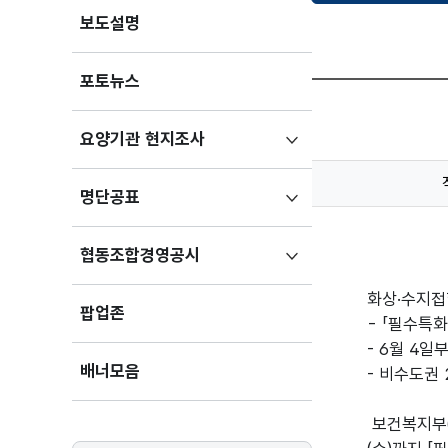
보도설명
포토뉴스
하위메뉴
요양기관 현지조사
펼치기
하위메뉴
명단공표
펼치기
하위메뉴
협동조합경영공시
펼치기
화상·수지접
팝업존
- 「필수특화
- 6월 4일
배너모음
- 비수도권 
보건복지부(