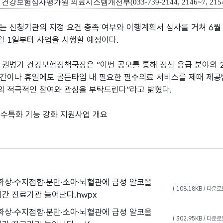
:
건강보험심사평가원 의료시스템개선부
(033-739-2144, 2146~7, 215
 신청기관의 지정 요건 충족 여부와 이행계획서 심사를 거쳐 6월 
월 1일부터 사업을 시행할 예정이다.
권병기 건강보험정책국장은 “이번 공모를 통해 정신 응급 분야의 2
간이나 휴일에도 골든타임 내 필요한 필수의료 서비스를 제때 제공받
 적극적인 참여와 관심을 부탁드린다”라고 밝혔다.
수특화 기능 강화 지원사업 개요
화상·수지접합·분만·소아·뇌혈관에 급성 알코올
( 108.18KB / 다운
4시간 진료기관 늘어난다.hwpx
화상·수지접합·분만·소아·뇌혈관에 급성 알코올
( 302.95KB / 다운