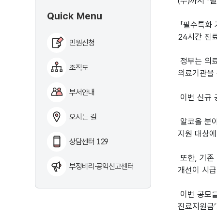
(수)까지 
Quick Menu
「필수특화 
24시간 진
민원신청
정부는 의료
조직도
의료기관을 
부서안내
이번 신규 
오시는 길
알코올 분야
지원 대상에
상담센터 129
또한, 기존
부정비리·공익신고센터
개선이 시급
이번 공모를
진료지원금’