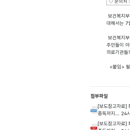
◇
문의처
보건복지부는
대해서는 7
보건복지부 
주민들이 야
의료기관들의
<붙임> 필
첨부파일
[보도참고자료] 
중독까지... 2
[보도참고자료] 