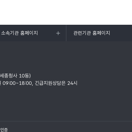
및 소속기관 홈페이지
관련기관 홈페이지
목록
열기
부세종청사 10동)
일 09:00~18:00, 긴급지원상담은 24시
질인증