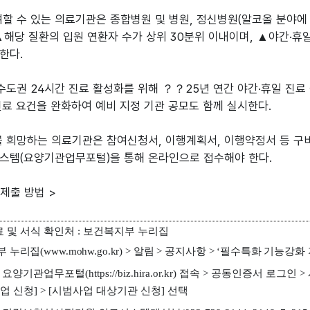
할 수 있는 의료기관은 종합병원 및 병원, 정신병원(알코올 분야에
▲해당 질환의 입원 연환자 수가 상위 30분위 이내이며, ▲야간·휴일
한다.
수도권 24시간 진료 활성화를 위해 ？？25년 연간 야간·휴일 진
진료 요건을 완화하여 예비 지정 기관 공모도 함께 실시한다.
 희망하는 의료기관은 참여신청서, 이행계획서, 이행약정서 등 구
스템(요양기관업무포털)을 통해 온라인으로 접수해야 한다.
제출 방법 >
 및 서식 확인처
:
보건복지부 누리집
부 누리집
(www.mohw.go.kr) >
알림
>
공지사항
> ‘
필수특화 기능강화 
:
요양기관업무포털
(https://biz.hira.or.kr)
접속
>
공동인증서 로그인
>
업 신청
] > [
시범사업 대상기관 신청
]
선택