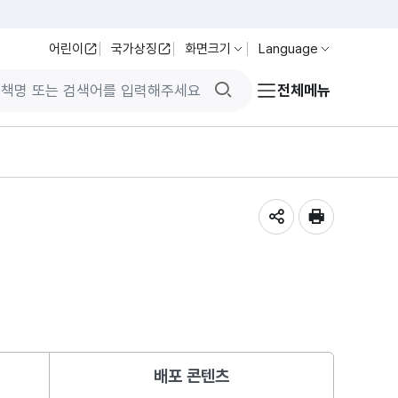
어린이
국가상징
화면크기
Language
검색버튼
전체메뉴
공유하기
인쇄
배포 콘텐츠