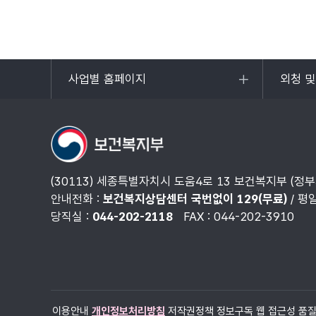
사업별 홈페이지
외청 
목록
목록
열기
열기
(30113) 세종특별자치시 도움4로 13 보건복지부 (정
안내전화 :
보건복지상담센터 국번없이 129(무료)
/ 평
당직실 :
044-202-2118
FAX : 044-202-3910
이용안내
개인정보처리방침
저작권정책
정보구독
웹 접근성 품