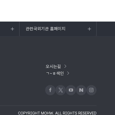
관련국외기관 홈페이지
목록
열기
오시는길
ㄱ~ㅎ색인
페이스북
x
유튜브
네이버블로그
인스타그램
COPYRIGHT MOHW. ALL RIGHTS RESERVED