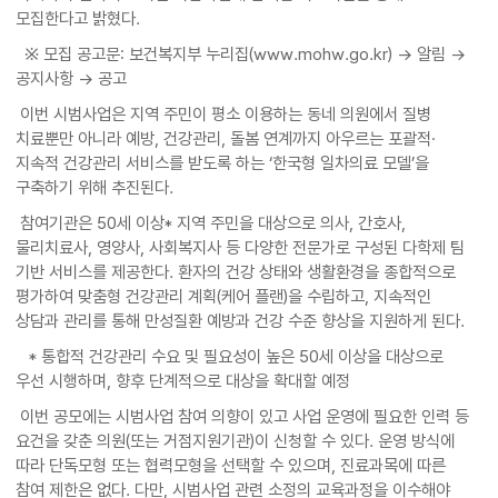
모집한다고 밝혔다.
※ 모집 공고문: 보건복지부 누리집(www.mohw.go.kr) → 알림 →
공지사항 → 공고
이번 시범사업은 지역 주민이 평소 이용하는 동네 의원에서 질병
치료뿐만 아니라 예방, 건강관리, 돌봄 연계까지 아우르는 포괄적·
지속적 건강관리 서비스를 받도록 하는 ‘한국형 일차의료 모델’을
구축하기 위해 추진된다.
참여기관은 50세 이상* 지역 주민을 대상으로 의사, 간호사,
물리치료사, 영양사, 사회복지사 등 다양한 전문가로 구성된 다학제 팀
기반 서비스를 제공한다. 환자의 건강 상태와 생활환경을 종합적으로
평가하여 맞춤형 건강관리 계획(케어 플랜)을 수립하고, 지속적인
상담과 관리를 통해 만성질환 예방과 건강 수준 향상을 지원하게 된다.
* 통합적 건강관리 수요 및 필요성이 높은 50세 이상을 대상으로
우선 시행하며, 향후 단계적으로 대상을 확대할 예정
이번 공모에는 시범사업 참여 의향이 있고 사업 운영에 필요한 인력 등
요건을 갖춘 의원(또는 거점지원기관)이 신청할 수 있다. 운영 방식에
따라 단독모형 또는 협력모형을 선택할 수 있으며, 진료과목에 따른
참여 제한은 없다. 다만, 시범사업 관련 소정의 교육과정을 이수해야