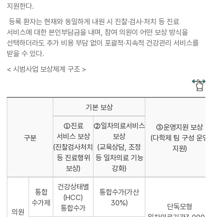
지원한다.
등록 환자는 현재와 동일하게 내원 시 진찰·검사·처치 등 진료
서비스에 대한 본인부담금을 내며, 참여 의원이 어떤 보상 방식을
선택하더라도 추가 비용 부담 없이 포괄적·지속적 건강관리 서비스를
받을 수 있다.
< 시범사업 보상체계 구조 >
기본 보상
①진료
②일차의료서비스
③운영지원 보상
서비스 보상
보상
구분
(다학제 팀 구성 운영
(진찰검사처치
(교육상담, 조정
지원)
등 진료행위
등 일차의료 기능
보상)
강화)
건강상태별
통합
통합수가(가산
(HCC)
수가제
30%)
단독모형
통합수가
의원