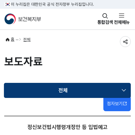
이 누리집은 대한민국 공식 전자정부 누리집입니다.
창
통합검색
전체메뉴
열기
홈
전체
공유
보도자료
전체
선택됨
점자보기
정신보건법시행령개정안 등 입법예고