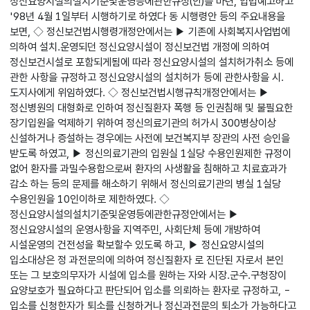
정신요양시설의설치기준및운영등에관한규정(안)을 마련, 입법예고하고
'98년 4월 1일부터 시행하기로 하였다 동 시행령안 등의 주요내용을
보면, ◇ 정신보건법시행령개정안에서는 ▶ 기존에 사회복지사업법에
의하여 설치.운영되던 정신요양시설이 정신보건법 개정에 의하여
정신보건시설로 포함되게됨에 따라 정신요양시설의 설치허가취소 등에
관한 사항을 규정하고 정신요양시설의 설치허가 등에 관한사항을 시.
도지사에게 위임하였다. ◇ 정신보건법시행규칙개정안에서는 ▶
정신병원의 대형화로 인하여 정신질환자 폭행 등 인권침해 및 불필요한
장기입원을 억제하기 위하여 정신의료기관의 허가시 300병상이상
신설하거나 증설하는 경우에는 사전에 보건복지부 장관의 사전 승인을
받도록 하였고, ▶ 정신의료기관의 입원실 1실당 수용인원제한 규정이
없어 환자를 과밀수용함으로써 환자의 사생활을 침해하고 치료효과가
감소 하는 등의 문제를 해소하기 위해서 정신의료기관의 병실 1실당
수용인원을 10인이하로 제한하였다. ◇
정신요양시설의설치기준및운영등에관한규정안에서는 ▶
정신요양시설의 운영사항을 지역주민, 사회단체 등에 개방하여
시설운영의 건전성을 확보할수 있도록 하고, ▶ 정신요양시설의
입소대상은 정 과전문의에 의하여 정신질환자 로 진단된 자로서 본인
또는 그 보호의무자가 시설에 입소를 원하는 자와 시장.군수.구청장이
요양보호가 필요하다고 판단되어 입소를 의뢰하는 환자로 규정하고, -
입소를 신청한자가 퇴소를 신청하거나 정신과전문의 퇴소가 가능하다고