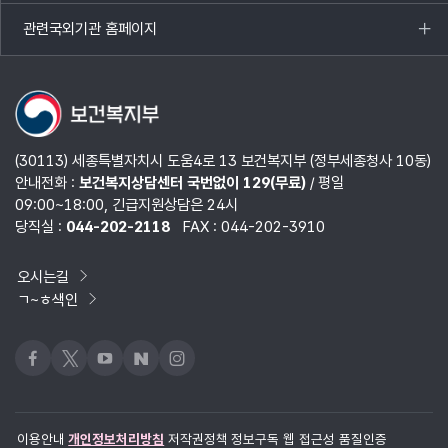
열기
관련국외기관 홈페이지
목록
열기
(30113) 세종특별자치시 도움4로 13 보건복지부 (정부세종청사 10동)
안내전화 :
보건복지상담센터 국번없이 129(무료)
/ 평일
09:00~18:00, 긴급지원상담은 24시
당직실 :
044-202-2118
FAX : 044-202-3910
오시는길
ㄱ~ㅎ색인
페이스북
x
유튜브
네이버블로그
인스타그램
이용안내
개인정보처리방침
저작권정책
정보구독
웹 접근성 품질인증