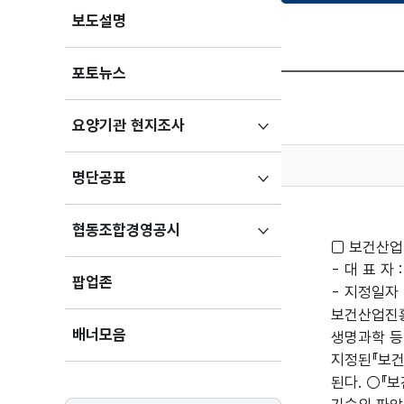
보도설명
포토뉴스
하위메뉴
요양기관 현지조사
펼치기
하위메뉴
명단공표
펼치기
하위메뉴
협동조합경영공시
□ 보건산업 
펼치기
- 대 표 자
팝업존
- 지정일자 :
보건산업진흥
배너모음
생명과학 등
지정된『보건
된다. ○『