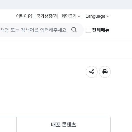
어린이
국가상징
화면크기
Language
검색버튼
전체메뉴
공유하기
인쇄
배포 콘텐츠