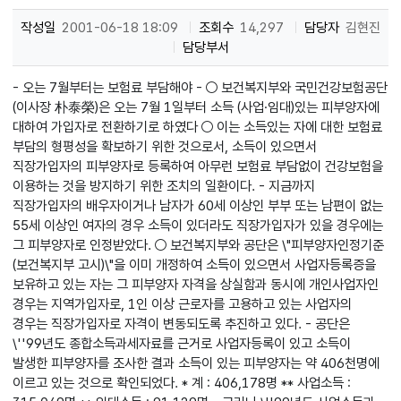
작성일
2001-06-18 18:09
조회수
14,297
담당자
김현진
담당부서
- 오는 7월부터는 보험료 부담해야 - ○ 보건복지부와 국민건강보험공단
(이사장 朴泰榮)은 오는 7월 1일부터 소득 (사업·임대)있는 피부양자에
대하여 가입자로 전환하기로 하였다 ○ 이는 소득있는 자에 대한 보험료
부담의 형평성을 확보하기 위한 것으로서, 소득이 있으면서
직장가입자의 피부양자로 등록하여 아무런 보험료 부담없이 건강보험을
이용하는 것을 방지하기 위한 조치의 일환이다. - 지금까지
직장가입자의 배우자이거나 남자가 60세 이상인 부부 또는 남편이 없는
55세 이상인 여자의 경우 소득이 있더라도 직장가입자가 있을 경우에는
그 피부양자로 인정받았다. ○ 보건복지부와 공단은 \"피부양자인정기준
(보건복지부 고시)\"을 이미 개정하여 소득이 있으면서 사업자등록증을
보유하고 있는 자는 그 피부양자 자격을 상실함과 동시에 개인사업자인
경우는 지역가입자로, 1인 이상 근로자를 고용하고 있는 사업자의
경우는 직장가입자로 자격이 변동되도록 추진하고 있다. - 공단은
\''99년도 종합소득과세자료를 근거로 사업자등록이 있고 소득이
발생한 피부양자를 조사한 결과 소득이 있는 피부양자는 약 406천명에
이르고 있는 것으로 확인되었다. * 계 : 406,178명 ** 사업소득 :