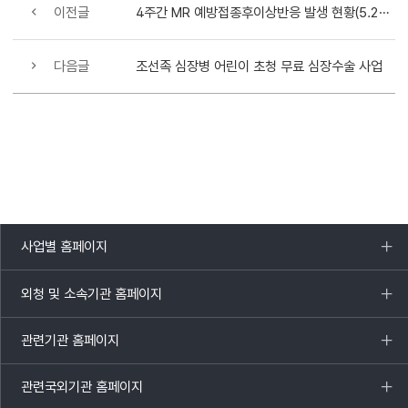
이전글
4주간 MR 예방접종후이상반응 발생 현황(5.21~6.17)
다음글
조선족 심장병 어린이 초청 무료 심장수술 사업
사업별 홈페이지
목록
열기
외청 및 소속기관 홈페이지
목록
열기
관련기관 홈페이지
목록
열기
관련국외기관 홈페이지
목록